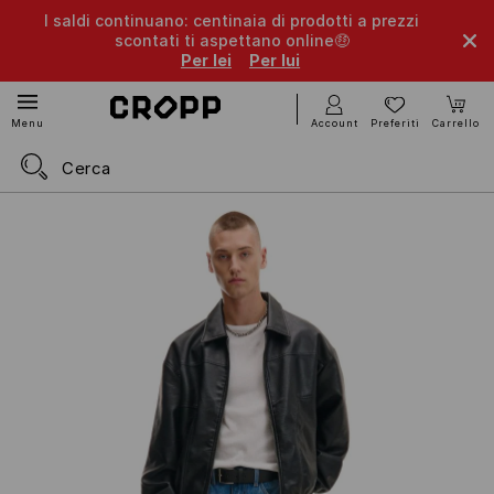
I saldi continuano: centinaia di prodotti a prezzi
scontati ti aspettano online🤑
Per lei
Per lui
Account
Preferiti
Carrello
Menu