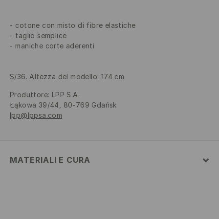
cotone con misto di fibre elastiche
taglio semplice
maniche corte aderenti
S/36. Altezza del modello: 174 cm
Produttore
:
LPP S.A.
Łąkowa 39/44, 80-769 Gdańsk
lpp@lppsa.com
MATERIALI E CURA
1° TESSUTO
:
95% COTONE, 5% ELASTAN