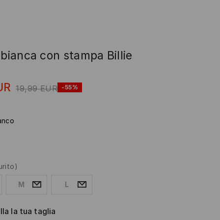
 bianca con stampa Billie
UR
19,99
EUR
-55%
anco
urito)
M
L
la la tua taglia