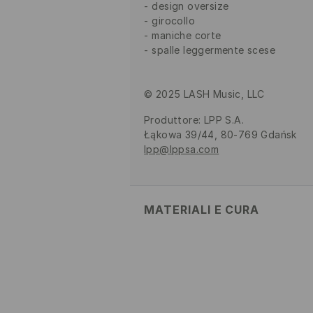
design oversize
girocollo
maniche corte
spalle leggermente scese
© 2025 LASH Music, LLC
Produttore
:
LPP S.A.
Łąkowa 39/44, 80-769 Gdańsk
lpp@lppsa.com
MATERIALI E CURA
Tessuto I
:
100% COTONE
LAVAGGIO IN LAVATRICE A
30°C - PROCEDIMENTO MOL