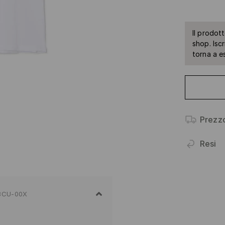
Il prodot
shop. Isc
torna a e
Prezz
Resi
8CU-00X