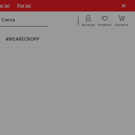
r lei
Per lui
Account
Preferiti
Carrello
#WEARECROPP