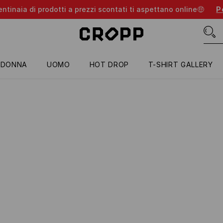
entinaia di prodotti a prezzi scontati ti aspettano online🤑
Pe
DONNA
UOMO
HOT DROP
T-SHIRT GALLERY