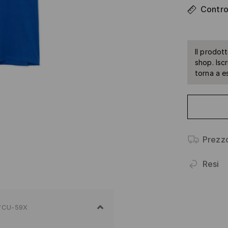
Control
Il prodot
shop. Isc
torna a e
Prezz
Resi
7CU-59X