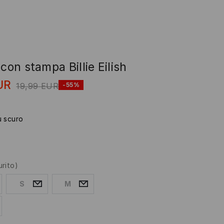
 con stampa Billie Eilish
UR
19,99
EUR
-55%
u scuro
urito)
S
M