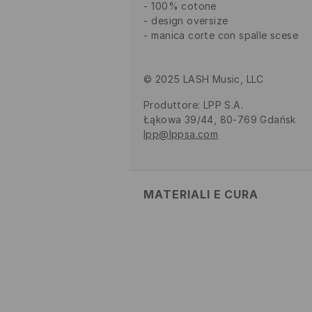
100% cotone
design oversize
manica corte con spalle scese
© 2025 LASH Music, LLC
Produttore
:
LPP S.A.
Łąkowa 39/44, 80-769 Gdańsk
lpp@lppsa.com
MATERIALI E CURA
Tessuto I
:
100% COTONE
LAVAGGIO IN LAVATRICE A
30°C - PROCEDIMENTO MOL