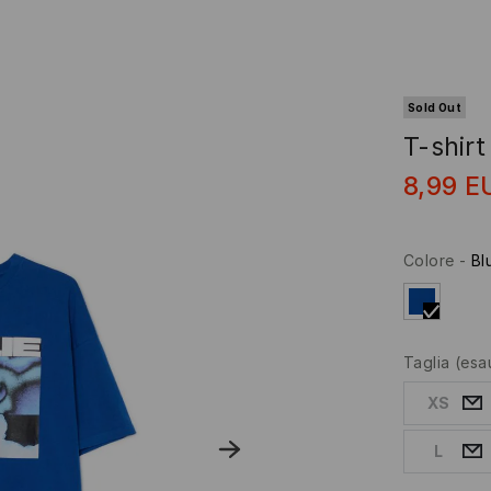
Sold Out
T-shirt
8,99
E
Colore
-
Bl
Taglia
(esa
XS
L