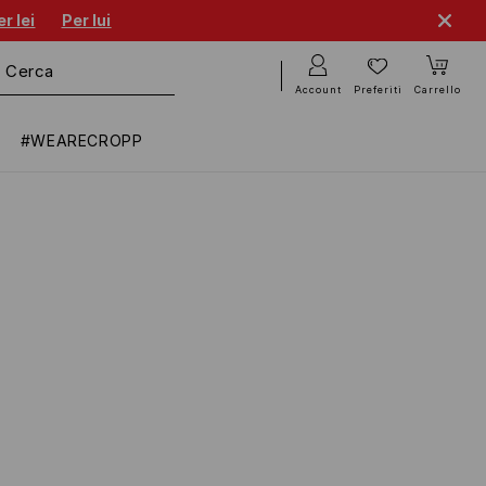
r lei
Per lui
Account
Preferiti
Carrello
#WEARECROPP