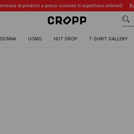
entinaia di prodotti a prezzi scontati ti aspettano online🤑
Pe
DONNA
UOMO
HOT DROP
T-SHIRT GALLERY