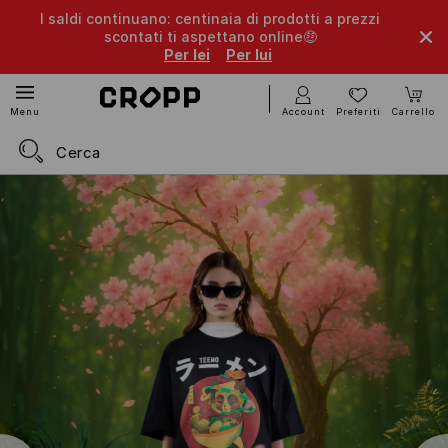
I saldi continuano: centinaia di prodotti a prezzi
scontati ti aspettano online🤑
Per lei
Per lui
Account
Preferiti
Carrello
Menu