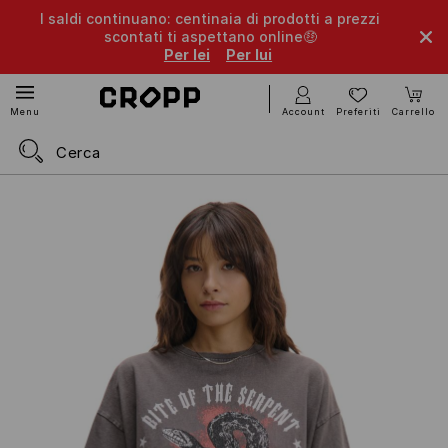
I saldi continuano: centinaia di prodotti a prezzi
scontati ti aspettano online🤑
Per lei
Per lui
Account
Preferiti
Carrello
Menu