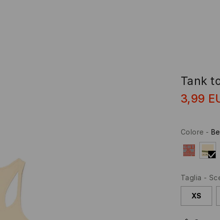
Tank t
3,99
E
Colore
-
Be
Taglia
-
Sce
XS