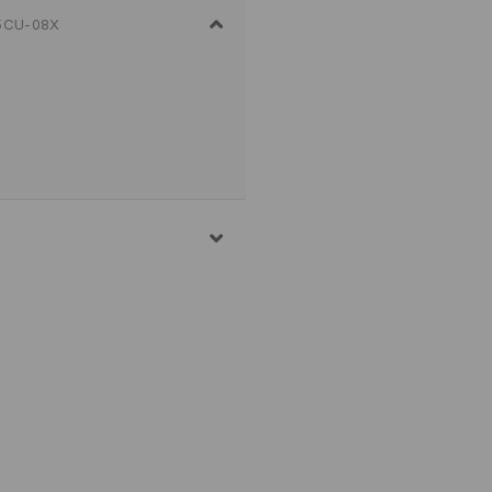
5CU-08X
STAN
 TEMPERATURA MASSIMA
TO DELICATO
I