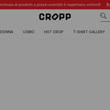
entinaia di prodotti a prezzi scontati ti aspettano online🤑
Pe
DONNA
UOMO
HOT DROP
T-SHIRT GALLERY