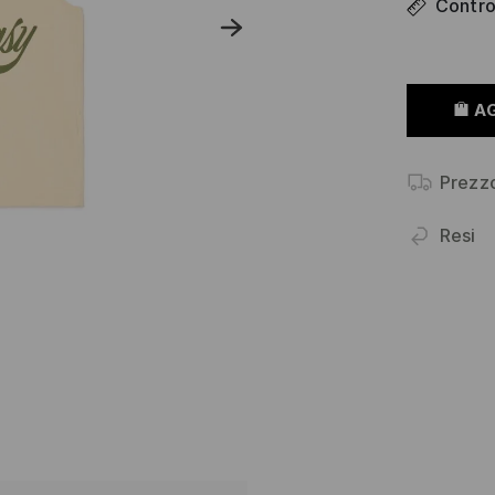
Control
A
Prezz
Resi