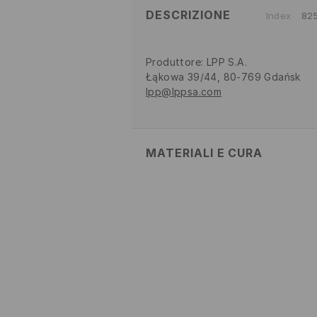
DESCRIZIONE
Index
82
Produttore
:
LPP S.A.
Łąkowa 39/44, 80-769 Gdańsk
lpp@lppsa.com
MATERIALI E CURA
Tessuto I
:
95% COTONE, 5% ELA
LAVAGGIO IN LAVATRICE A
30°C - PROCEDIMENTO MOL
NON CANDEGGIARE
NON UTILIZZARE ESSICCATO