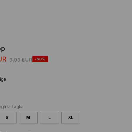
op
UR
9,99
EUR
-60%
ige
gli la taglia
S
M
L
XL