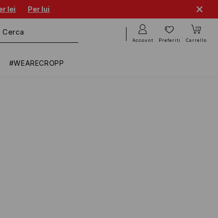
r lei
Per lui
Account
Preferiti
Carrello
#WEARECROPP