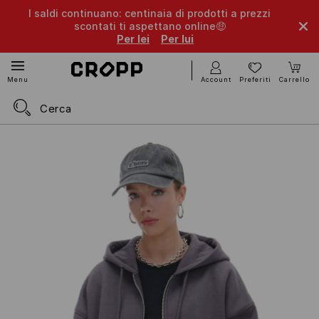
I saldi continuano: centinaia di prodotti a prezzi
scontati ti aspettano online🤑
Per lei
Per lui
Account
Preferiti
Carrello
Menu