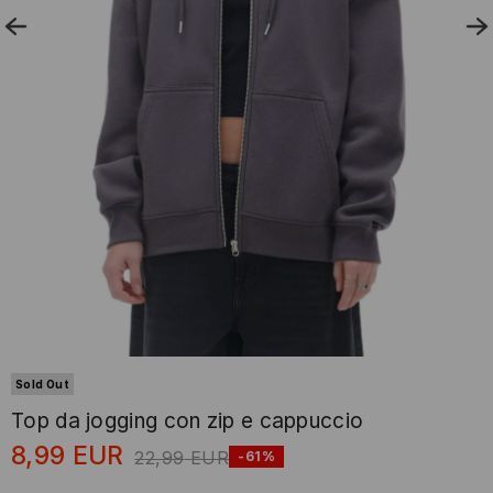
Sold Out
Top da jogging con zip e cappuccio
8,99
EUR
22,99
EUR
-61%