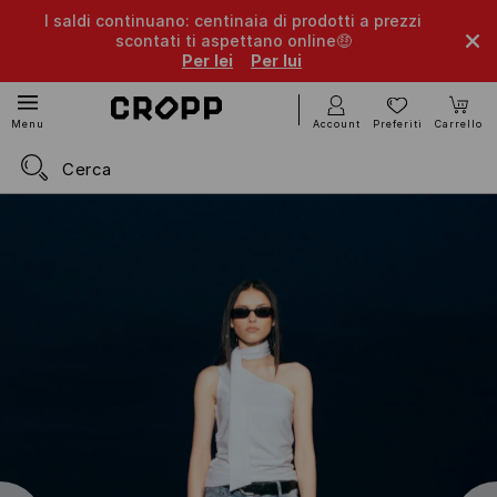
I saldi continuano: centinaia di prodotti a prezzi
scontati ti aspettano online🤑
Per lei
Per lui
Account
Preferiti
Carrello
Menu