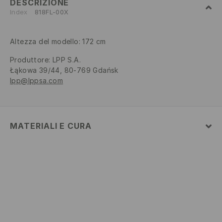
DESCRIZIONE
Index
818FL-00X
Altezza del modello: 172 cm
Produttore
:
LPP S.A.
Łąkowa 39/44, 80-769 Gdańsk
lpp@lppsa.com
MATERIALI E CURA
1° TESSUTO
:
50% COTONE, 45% MODALE, 5% ELASTAN