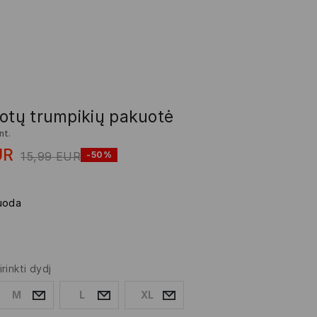
uotų trumpikių pakuotė
nt.
UR
15,99
EUR
-50%
uoda
irinkti dydį
M
L
XL