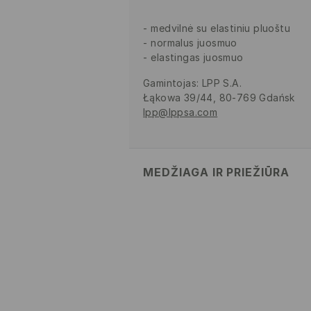
medvilnė su elastiniu pluoštu
normalus juosmuo
elastingas juosmuo
Gamintojas
:
LPP S.A.
Łąkowa 39/44, 80-769 Gdańsk
lpp@lppsa.com
MEDŽIAGA IR PRIEŽIŪRA
95% MEDVILNĖ, 5% ELASTANAS