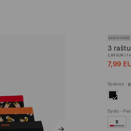
Low in stock
3 rašt
2,66 EUR
/
1 v
7,99
E
Spalvos
-
j
Dydis
-
Pas
S