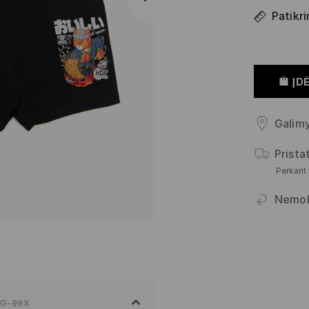
Patikri
ĮDĖ
Galimy
Prist
Perkant
Nemo
IG-99X