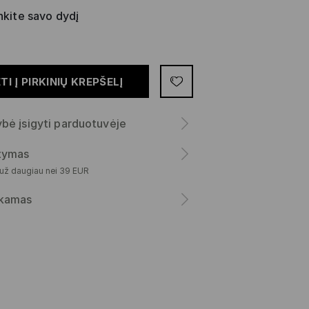
nkite savo dydį
TI Į PIRKINIŲ KREPŠELĮ
bė įsigyti parduotuvėje
atymas
 už daugiau nei 39 EUR
kamas