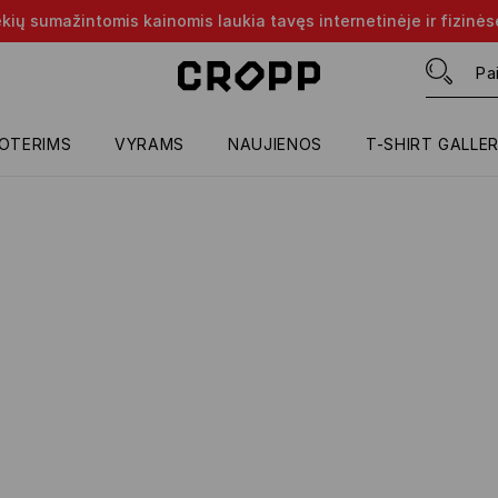
rekių sumažintomis kainomis laukia tavęs internetinėje ir fizinė
OTERIMS
VYRAMS
NAUJIENOS
T-SHIRT GALLE