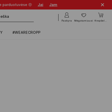
se parduotuvėse 🤑
Jai
Jam
Paskyra
Mėgstamiausi
Krepšelis
RY
#WEARECROPP