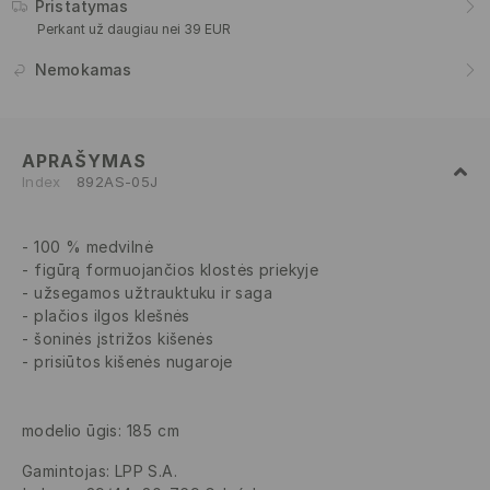
Pristatymas
Perkant už daugiau nei 39 EUR
Nemokamas
APRAŠYMAS
Index
892AS-05J
100 % medvilnė
figūrą formuojančios klostės priekyje
užsegamos užtrauktuku ir saga
plačios ilgos klešnės
šoninės įstrižos kišenės
prisiūtos kišenės nugaroje
modelio ūgis: 185 cm
Gamintojas
:
LPP S.A.