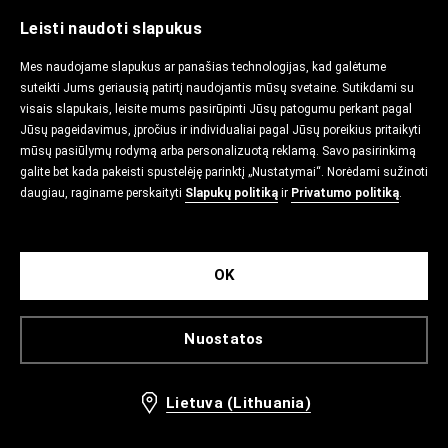
Leisti naudoti slapukus
Mes naudojame slapukus ar panašias technologijas, kad galėtume
suteikti Jums geriausią patirtį naudojantis mūsų svetaine. Sutikdami su
visais slapukais, leisite mums pasirūpinti Jūsų patogumu perkant pagal
Jūsų pageidavimus, įpročius ir individualiai pagal Jūsų poreikius pritaikyti
mūsų pasiūlymų rodymą arba personalizuotą reklamą. Savo pasirinkimą
galite bet kada pakeisti spustelėję parinktį „Nustatymai“. Norėdami sužinoti
daugiau, raginame perskaityti
Slapukų politiką
ir
Privatumo politiką
.
OK
Nuostatos
Lietuva (Lithuania)