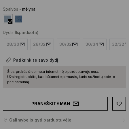
Spalvos
-
mėlyna
Dydis
(Išparduota)
28/30
28/32
30/32
30/34
32/32
Patikrinkite savo dydį
Šios prekės šiuo metu internetinėje parduotuvėje nėra.
Užsiregistruokite, kad būtumėte pirmasis, kuris sužinotų apie jo
prieinamumą.
PRANEŠKITE MAN
Galimybė įsigyti parduotuvėje