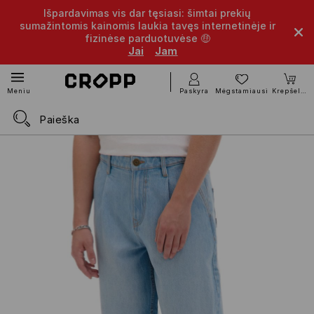
Išpardavimas vis dar tęsiasi: šimtai prekių
sumažintomis kainomis laukia tavęs internetinėje ir
fizinėse parduotuvėse 🤑
Jai
Jam
Paskyra
Mėgstamiausi
Krepšelis
Meniu