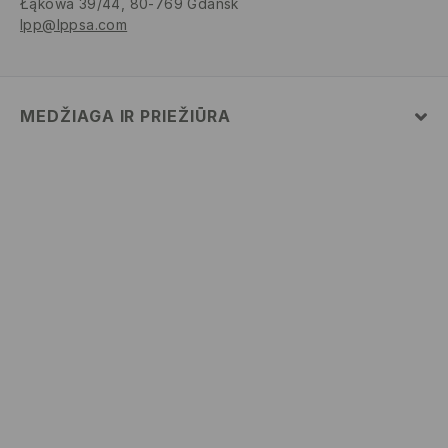
Łąkowa 39/44, 80-769 Gdańsk
lpp@lppsa.com
MEDŽIAGA IR PRIEŽIŪRA
Pagrindinė medžiaga
:
100% MEDVILNĖ
SKALBTI SKALBYKLĖJE NE AUKŠTESNĖJE KAIP 30°
C - TEMP. ŠVELNUS SKALBIMAS.
BALINTI NEGALIMA
NEGALIMA DŽIOVINTI BŪGNINĖJE DŽIOVYKLĖJE
LYGINTI IKI 110° C TEMPERATŪRA. GARINTI
NEGALIMA.
NEVALYTI SAUSU CHEMINIU BŪDU