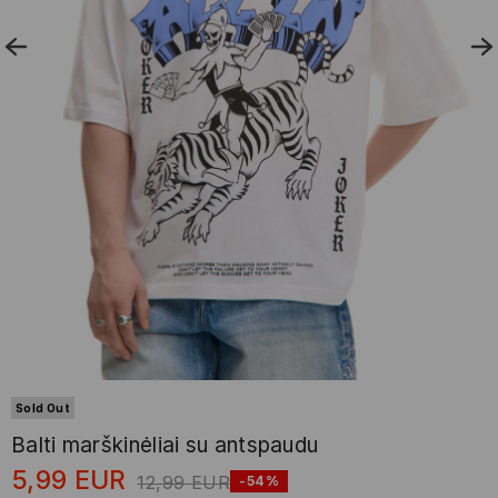
Sold Out
Balti marškinėliai su antspaudu
5,99
EUR
12,99
EUR
-54%