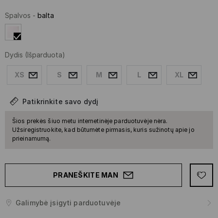
Spalvos
-
balta
Dydis
(Išparduota)
XS
S
M
L
XL
Patikrinkite savo dydį
Šios prekės šiuo metu internetinėje parduotuvėje nėra.
Užsiregistruokite, kad būtumėte pirmasis, kuris sužinotų apie jo
prieinamumą.
PRANEŠKITE MAN
Galimybė įsigyti parduotuvėje