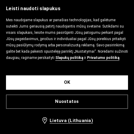
Leisti naudoti slapukus
Mes naudojame slapukus ar panašias technologijas, kad galėtume
suteikti Jums geriausią patirtį naudojantis mūsų svetaine. Sutikdami su
visais slapukais, leisite mums pasirūpinti Jūsų patogumu perkant pagal
Jūsų pageidavimus, įpročius ir individualiai pagal Jūsų poreikius pritaikyti
mūsų pasiūlymų rodymą arba personalizuotą reklamą. Savo pasirinkimą
galite bet kada pakeisti spustelėję parinktį „Nustatymai“. Norėdami sužinoti
daugiau, raginame perskaityti
Slapukų politiką
ir
Privatumo politiką
.
OK
Nuostatos
Lietuva (Lithuania)