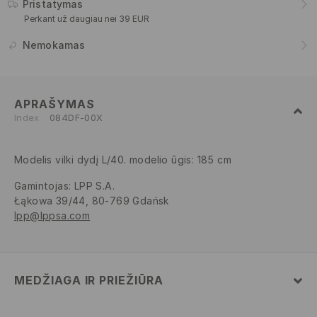
Pristatymas
Perkant už daugiau nei 39 EUR
Nemokamas
APRAŠYMAS
Index
084DF-00X
Modelis vilki dydį L/40. modelio ūgis: 185 cm
Gamintojas
:
LPP S.A.
Łąkowa 39/44, 80-769 Gdańsk
lpp@lppsa.com
MEDŽIAGA IR PRIEŽIŪRA