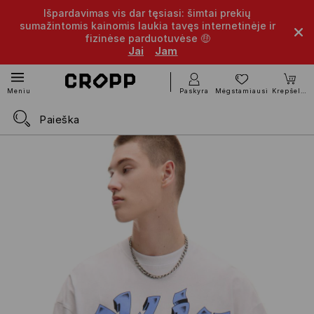
Išpardavimas vis dar tęsiasi: šimtai prekių
sumažintomis kainomis laukia tavęs internetinėje ir
fizinėse parduotuvėse 🤑
Jai
Jam
Paskyra
Mėgstamiausi
Krepšelis
Meniu