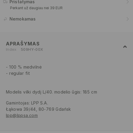
Pristatymas
Perkant už daugiau nei 39 EUR
Nemokamas
APRAŠYMAS
Index
509HY-00X
100 % medvilnė
regular fit
Modelis vilki dydį L/40. modelio ūgis: 185 cm
Gamintojas
:
LPP S.A.
Łąkowa 39/44, 80-769 Gdańsk
lpp@lppsa.com