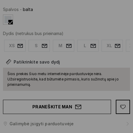
Spalvos
-
balta
Dydis
(netrukus bus prieinama)
XS
S
M
L
XL
X
Patikrinkite savo dydį
Šios prekės šiuo metu internetinėje parduotuvėje nėra.
Užsiregistruokite, kad būtumėte pirmasis, kuris sužinotų apie jo
prieinamumą.
PRANEŠKITE MAN
Galimybė įsigyti parduotuvėje