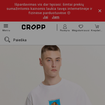
Išpardavimas vis dar tęsiasi: šimtai prekių
sumažintomis kainomis laukia tavęs internetinėje ir
fizinėse parduotuvėse 🤑
Jai
Jam
Paskyra
Mėgstamiausi
Krepšelis
Meniu