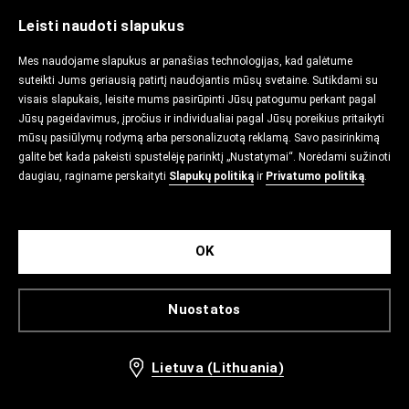
Leisti naudoti slapukus
Mes naudojame slapukus ar panašias technologijas, kad galėtume
suteikti Jums geriausią patirtį naudojantis mūsų svetaine. Sutikdami su
visais slapukais, leisite mums pasirūpinti Jūsų patogumu perkant pagal
Jūsų pageidavimus, įpročius ir individualiai pagal Jūsų poreikius pritaikyti
mūsų pasiūlymų rodymą arba personalizuotą reklamą. Savo pasirinkimą
galite bet kada pakeisti spustelėję parinktį „Nustatymai“. Norėdami sužinoti
daugiau, raginame perskaityti
Slapukų politiką
ir
Privatumo politiką
.
OK
Nuostatos
Lietuva (Lithuania)