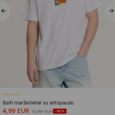
Coming Soon
Balti marškinėliai su antspaudu
4,99
EUR
12,99
EUR
-62%