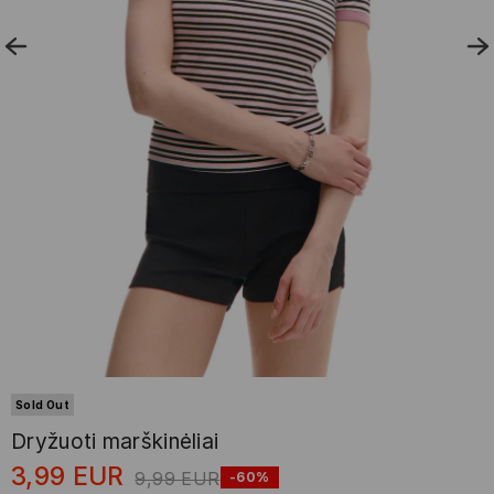
Sold Out
Dryžuoti marškinėliai
3,99
EUR
9,99
EUR
-60%