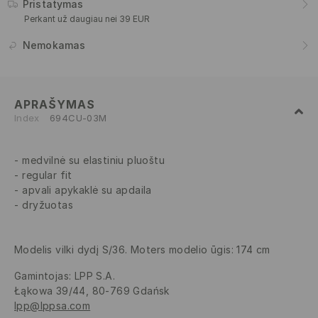
Pristatymas
Perkant už daugiau nei 39 EUR
Nemokamas
APRAŠYMAS
Index
694CU-03M
medvilnė su elastiniu pluoštu
regular fit
apvali apykaklė su apdaila
dryžuotas
Modelis vilki dydį S/36. Moters modelio ūgis: 174 cm
Gamintojas
:
LPP S.A.
Łąkowa 39/44, 80-769 Gdańsk
lpp@lppsa.com