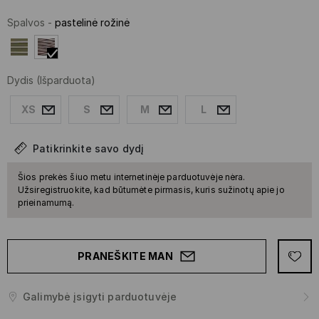
Spalvos
-
pastelinė rožinė
Dydis
(Išparduota)
XS
S
M
L
Patikrinkite savo dydį
Šios prekės šiuo metu internetinėje parduotuvėje nėra.
Užsiregistruokite, kad būtumėte pirmasis, kuris sužinotų apie jo
prieinamumą.
PRANEŠKITE MAN
Galimybė įsigyti parduotuvėje