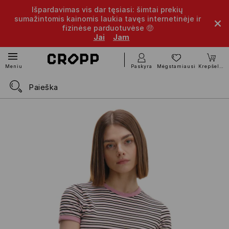
Išpardavimas vis dar tęsiasi: šimtai prekių
sumažintomis kainomis laukia tavęs internetinėje ir
fizinėse parduotuvėse 🤑
Jai
Jam
Paskyra
Mėgstamiausi
Krepšelis
Meniu