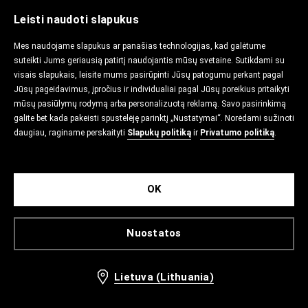
Leisti naudoti slapukus
Mes naudojame slapukus ar panašias technologijas, kad galėtume
suteikti Jums geriausią patirtį naudojantis mūsų svetaine. Sutikdami su
visais slapukais, leisite mums pasirūpinti Jūsų patogumu perkant pagal
Jūsų pageidavimus, įpročius ir individualiai pagal Jūsų poreikius pritaikyti
mūsų pasiūlymų rodymą arba personalizuotą reklamą. Savo pasirinkimą
galite bet kada pakeisti spustelėję parinktį „Nustatymai“. Norėdami sužinoti
daugiau, raginame perskaityti
Slapukų politiką
ir
Privatumo politiką
.
OK
Nuostatos
Lietuva (Lithuania)