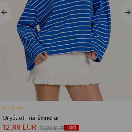
Coming Soon
Dryžuoti marškinėliai
12,99
EUR
19,99
EUR
-35%