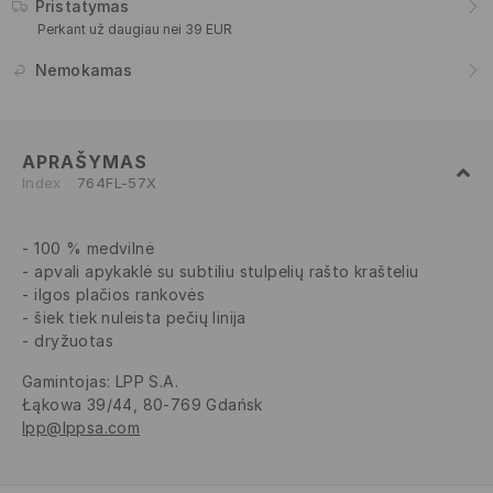
Pristatymas
Perkant už daugiau nei 39 EUR
Nemokamas
APRAŠYMAS
Index
764FL-57X
100 % medvilnė
apvali apykaklė su subtiliu stulpelių rašto krašteliu
ilgos plačios rankovės
šiek tiek nuleista pečių linija
dryžuotas
Gamintojas
:
LPP S.A.
Łąkowa 39/44, 80-769 Gdańsk
lpp@lppsa.com