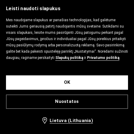
Leisti naudoti slapukus
Mes naudojame slapukus ar panašias technologijas, kad galėtume
suteikti Jums geriausią patirtį naudojantis mūsų svetaine. Sutikdami su
visais slapukais, leisite mums pasirūpinti Jūsų patogumu perkant pagal
Jūsų pageidavimus, įpročius ir individualiai pagal Jūsų poreikius pritaikyti
mūsų pasiūlymų rodymą arba personalizuotą reklamą. Savo pasirinkimą
galite bet kada pakeisti spustelėję parinktį „Nustatymai“. Norėdami sužinoti
daugiau, raginame perskaityti
Slapukų politiką
ir
Privatumo politiką
.
OK
Nuostatos
Lietuva (Lithuania)