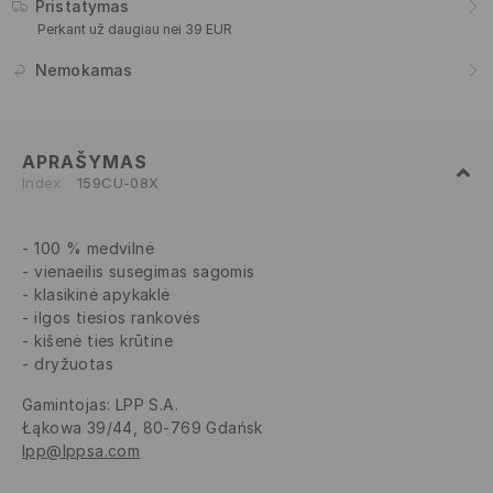
Pristatymas
Perkant už daugiau nei 39 EUR
Nemokamas
APRAŠYMAS
Index
159CU-08X
100 % medvilnė
vienaeilis susegimas sagomis
klasikinė apykaklė
ilgos tiesios rankovės
kišenė ties krūtine
dryžuotas
Gamintojas
:
LPP S.A.
Łąkowa 39/44, 80-769 Gdańsk
lpp@lppsa.com