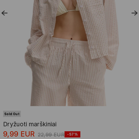
Sold Out
Dryžuoti marškiniai
9,99
EUR
22,99
EUR
-57%