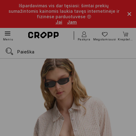
Išpardavimas vis dar tęsiasi: šimtai prekių
sumažintomis kainomis laukia tavęs internetinėje ir
fizinėse parduotuvėse 🤑
Jai
Jam
Paskyra
Mėgstamiausi
Krepšelis
Meniu