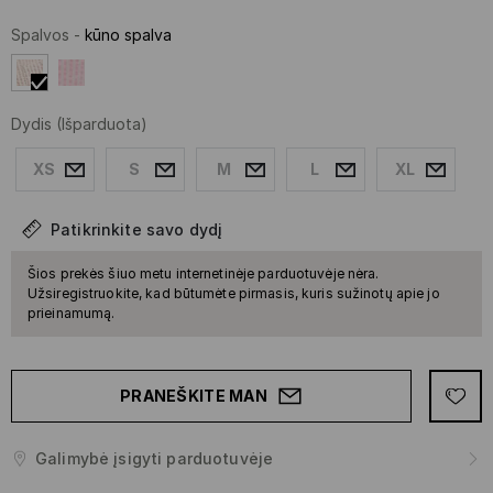
Spalvos
-
kūno spalva
Dydis
(Išparduota)
XS
S
M
L
XL
Patikrinkite savo dydį
Šios prekės šiuo metu internetinėje parduotuvėje nėra.
Užsiregistruokite, kad būtumėte pirmasis, kuris sužinotų apie jo
prieinamumą.
PRANEŠKITE MAN
Galimybė įsigyti parduotuvėje