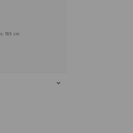
is: 185 cm
Ė
YKLĖJE IKI 80° C TEMP.
MIS