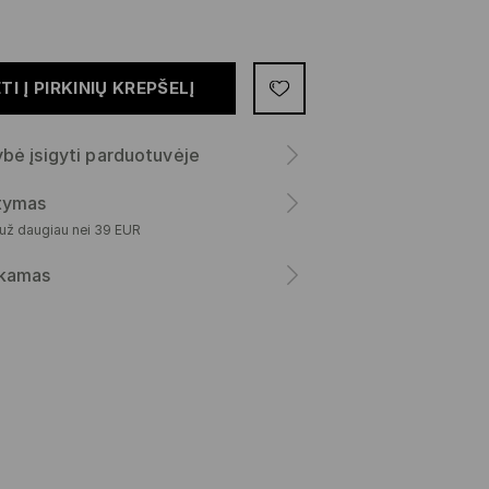
TI Į PIRKINIŲ KREPŠELĮ
bė įsigyti parduotuvėje
atymas
 už daugiau nei 39 EUR
kamas