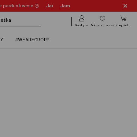
se parduotuvėse 🤑
Jai
Jam
Paskyra
Mėgstamiausi
Krepšelis
RY
#WEARECROPP