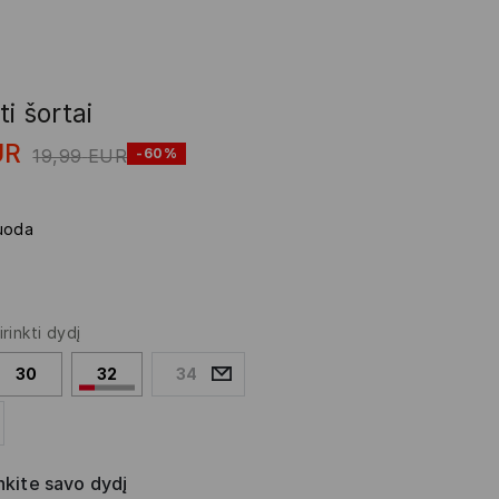
i šortai
UR
19,99
EUR
-60%
uoda
irinkti dydį
30
32
34
nkite savo dydį