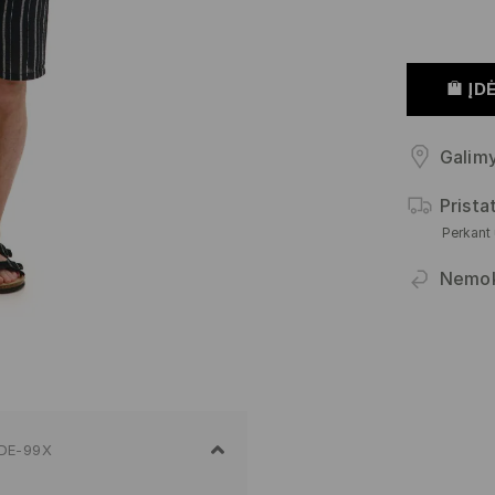
ĮDĖ
Galimy
Prist
Perkant
Nemo
DE-99X