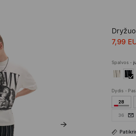
Dryžuot
7,99
E
Spalvos
-
j
Dydis
-
Pas
28
36
Patikri