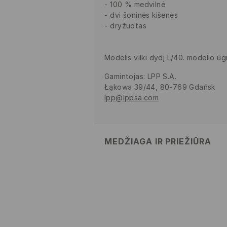
100 % medvilnė
dvi šoninės kišenės
dryžuotas
Modelis vilki dydį L/40. modelio ūg
Gamintojas
:
LPP S.A.
Łąkowa 39/44, 80-769 Gdańsk
lpp@lppsa.com
MEDŽIAGA IR PRIEŽIŪRA
PIRMAS AUDINYS
:
100% MEDVILN
DŽIOVINTI BŪGNINĖJE DŽIOV
SKALBTI SU PANAŠIOMIS SPALVO