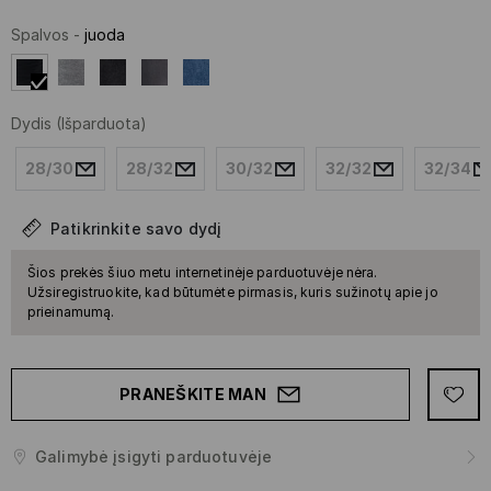
Spalvos
-
juoda
Dydis
(Išparduota)
28/30
28/32
30/32
32/32
32/34
Patikrinkite savo dydį
Šios prekės šiuo metu internetinėje parduotuvėje nėra.
Užsiregistruokite, kad būtumėte pirmasis, kuris sužinotų apie jo
prieinamumą.
PRANEŠKITE MAN
Galimybė įsigyti parduotuvėje