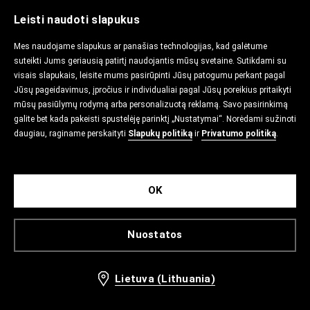
Leisti naudoti slapukus
Mes naudojame slapukus ar panašias technologijas, kad galėtume
suteikti Jums geriausią patirtį naudojantis mūsų svetaine. Sutikdami su
visais slapukais, leisite mums pasirūpinti Jūsų patogumu perkant pagal
Jūsų pageidavimus, įpročius ir individualiai pagal Jūsų poreikius pritaikyti
mūsų pasiūlymų rodymą arba personalizuotą reklamą. Savo pasirinkimą
galite bet kada pakeisti spustelėję parinktį „Nustatymai“. Norėdami sužinoti
daugiau, raginame perskaityti
Slapukų politiką
ir
Privatumo politiką
.
OK
Nuostatos
Lietuva (Lithuania)