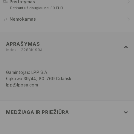
Pristatymas
Perkant už daugiau nei 39 EUR
Nemokamas
APRAŠYMAS
Index
2283K-99J
Gamintojas
:
LPP S.A.
Łąkowa 39/44, 80-769 Gdańsk
lpp@lppsa.com
MEDŽIAGA IR PRIEŽIŪRA