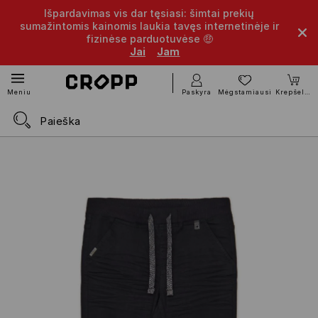
Išpardavimas vis dar tęsiasi: šimtai prekių
sumažintomis kainomis laukia tavęs internetinėje ir
fizinėse parduotuvėse 🤑
Jai
Jam
Paskyra
Mėgstamiausi
Krepšelis
Meniu