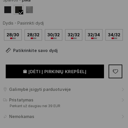
Dydis
-
Pasirinkti dydį
28/30
28/32
30/32
32/32
32/34
34/32
Patikrinkite savo dydį
ĮDĖTI Į PIRKINIŲ KREPŠELĮ
Galimybė įsigyti parduotuvėje
Pristatymas
Perkant už daugiau nei 39 EUR
Nemokamas