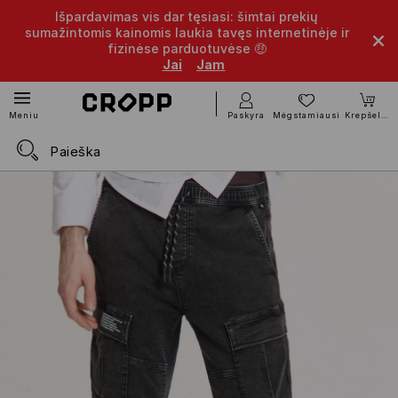
Išpardavimas vis dar tęsiasi: šimtai prekių
sumažintomis kainomis laukia tavęs internetinėje ir
fizinėse parduotuvėse 🤑
Jai
Jam
Paskyra
Mėgstamiausi
Krepšelis
Meniu