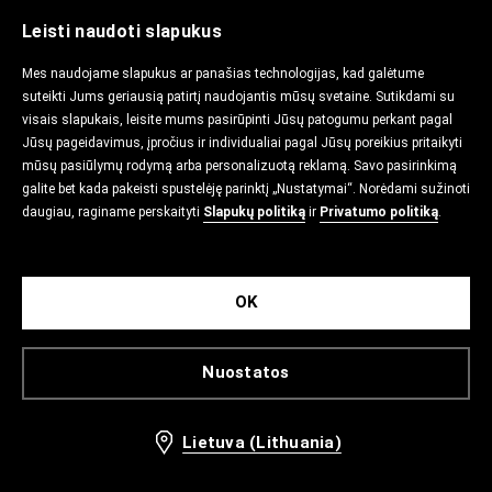
Leisti naudoti slapukus
Mes naudojame slapukus ar panašias technologijas, kad galėtume
suteikti Jums geriausią patirtį naudojantis mūsų svetaine. Sutikdami su
visais slapukais, leisite mums pasirūpinti Jūsų patogumu perkant pagal
Jūsų pageidavimus, įpročius ir individualiai pagal Jūsų poreikius pritaikyti
mūsų pasiūlymų rodymą arba personalizuotą reklamą. Savo pasirinkimą
galite bet kada pakeisti spustelėję parinktį „Nustatymai“. Norėdami sužinoti
daugiau, raginame perskaityti
Slapukų politiką
ir
Privatumo politiką
.
OK
Nuostatos
Lietuva (Lithuania)