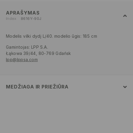
APRAŠYMAS
Index
8616Y-90J
Modelis vilki dydį L/40. modelio ūgis: 185 cm
Gamintojas
:
LPP S.A.
Łąkowa 39/44, 80-769 Gdańsk
lpp@lppsa.com
MEDŽIAGA IR PRIEŽIŪRA
PIRMAS AUDINYS
:
87% MEDVILNĖ, 12% POLIESTERIS, 1%
ELASTANAS
BALINTI NEGALIMA