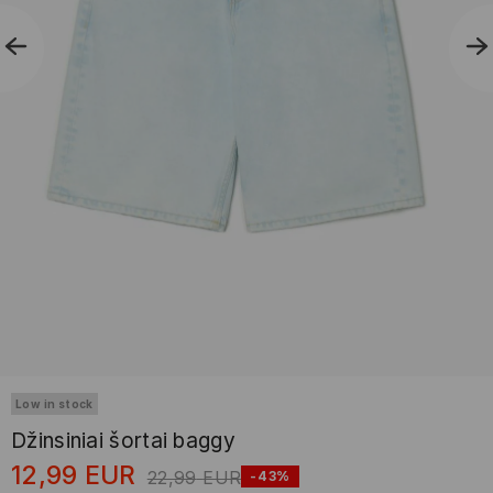
Low in stock
Džinsiniai šortai baggy
12,99
EUR
22,99
EUR
-43%