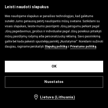
Leisti naudoti slapukus
Mes naudojame slapukus ar panašias technologijas, kad galėtume
suteikti Jums geriausią patirtį naudojantis mūsų svetaine. Sutikdami su
visais slapukais, leisite mums pasirūpinti Jūsų patogumu perkant pagal
Jūsų pageidavimus, įpročius ir individualiai pagal Jūsų poreikius pritaikyti
mūsų pasiūlymų rodymą arba personalizuotą reklamą. Savo pasirinkimą
galite bet kada pakeisti spustelėję parinktį „Nustatymai“. Norėdami sužinoti
daugiau, raginame perskaityti
Slapukų politiką
ir
Privatumo politiką
.
OK
Nuostatos
Lietuva (Lithuania)