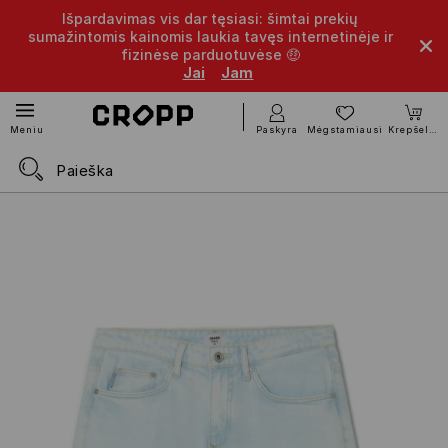
Išpardavimas vis dar tęsiasi: šimtai prekių
sumažintomis kainomis laukia tavęs internetinėje ir
fizinėse parduotuvėse 🤑
Jai
Jam
Paskyra
Mėgstamiausi
Krepšelis
Meniu