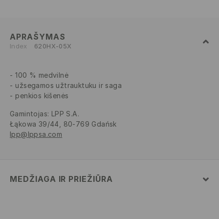
APRAŠYMAS
Index
620HX-05X
100 % medvilnė
užsegamos užtrauktuku ir saga
penkios kišenės
Gamintojas
:
LPP S.A.
Łąkowa 39/44, 80-769 Gdańsk
lpp@lppsa.com
MEDŽIAGA IR PRIEŽIŪRA
PIRMAS AUDINYS
:
100% MEDVILNĖ