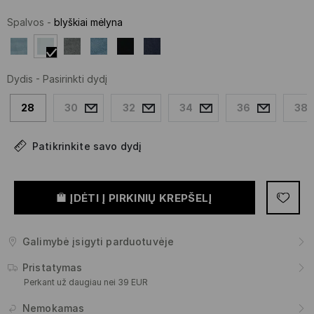
Spalvos
-
blyškiai mėlyna
Dydis
-
Pasirinkti dydį
28
30
32
34
36
38
Patikrinkite savo dydį
ĮDĖTI Į PIRKINIŲ KREPŠELĮ
Galimybė įsigyti parduotuvėje
Pristatymas
Perkant už daugiau nei 39 EUR
Nemokamas