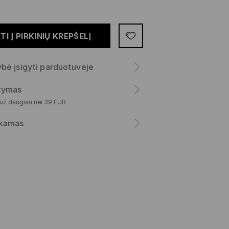
TI Į PIRKINIŲ KREPŠELĮ
bė įsigyti parduotuvėje
atymas
 už daugiau nei 39 EUR
kamas