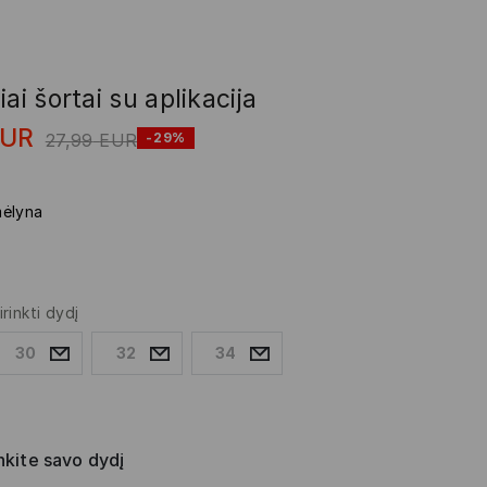
iai šortai su aplikacija
EUR
27,99
EUR
-29%
ėlyna
irinkti dydį
30
32
34
nkite savo dydį