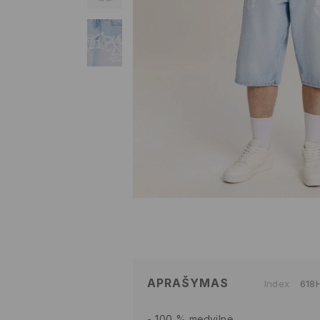
APRAŠYMAS
Index
618
100 % medvilnė