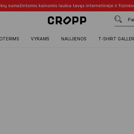
rekių sumažintomis kainomis laukia tavęs internetinėje ir fizinė
OTERIMS
VYRAMS
NAUJIENOS
T-SHIRT GALLE