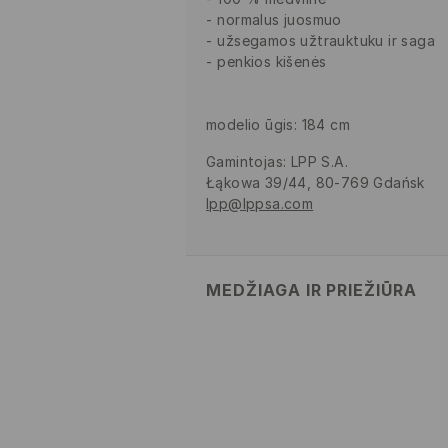
normalus juosmuo
užsegamos užtrauktuku ir saga
penkios kišenės
modelio ūgis: 184 cm
Gamintojas
:
LPP S.A.
Łąkowa 39/44, 80-769 Gdańsk
lpp@lppsa.com
MEDŽIAGA IR PRIEŽIŪRA
100% MEDVILNĖ