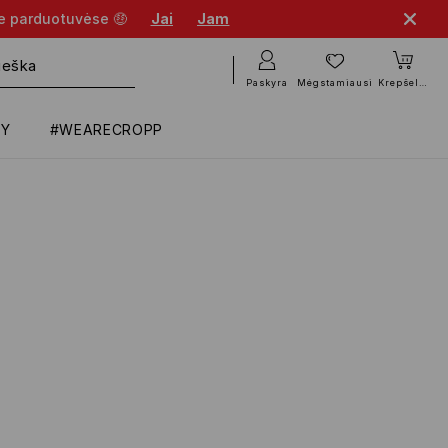
se parduotuvėse 🤑
Jai
Jam
Paskyra
Mėgstamiausi
Krepšelis
RY
#WEARECROPP