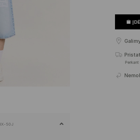
ĮDĖ
Galimy
Prist
Perkant
Nemo
HX-50J