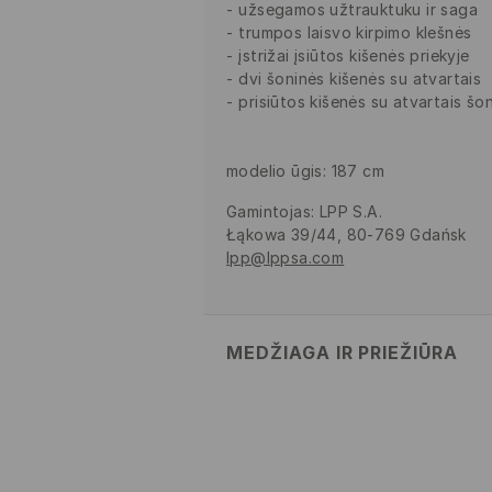
užsegamos užtrauktuku ir saga
trumpos laisvo kirpimo klešnės
įstrižai įsiūtos kišenės priekyje
dvi šoninės kišenės su atvartais
prisiūtos kišenės su atvartais š
modelio ūgis: 187 cm
Gamintojas
:
LPP S.A.
Łąkowa 39/44, 80-769 Gdańsk
lpp@lppsa.com
MEDŽIAGA IR PRIEŽIŪRA
PIRMAS AUDINYS
:
100% MEDVILN