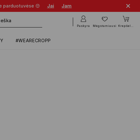
se parduotuvėse 🤑
Jai
Jam
Paskyra
Mėgstamiausi
Krepšelis
RY
#WEARECROPP