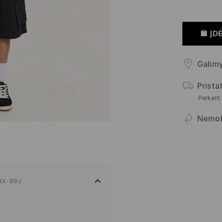
ĮDĖ
Galimy
Prist
Perkant
Nemo
HX-99J