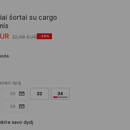
iai šortai su cargo
mis
EUR
32,99
EUR
-39%
uoda
irinkti dydį
30
32
34
38
nkite savo dydį