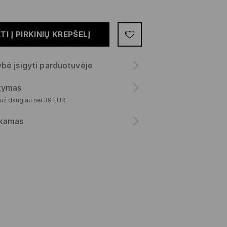
TI Į PIRKINIŲ KREPŠELĮ
bė įsigyti parduotuvėje
atymas
 už daugiau nei 39 EUR
kamas