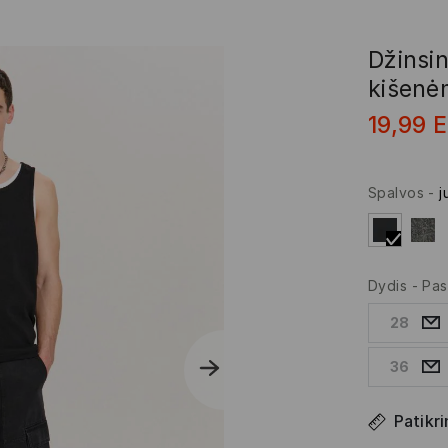
Džinsin
kišenė
19,99
Spalvos
-
j
Dydis
-
Pas
28
36
Patikri