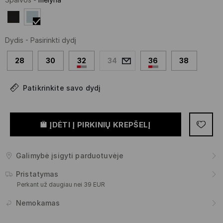
Dydis
-
Pasirinkti dydį
28
30
32
34
36
38
Patikrinkite savo dydį
ĮDĖTI Į PIRKINIŲ KREPŠELĮ
Galimybė įsigyti parduotuvėje
Pristatymas
Perkant už daugiau nei 39 EUR
Nemokamas