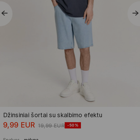
Džinsiniai šortai su skalbimo efektu
9,99
EUR
19,99
EUR
-50%
Spalvos
-
mėlyna