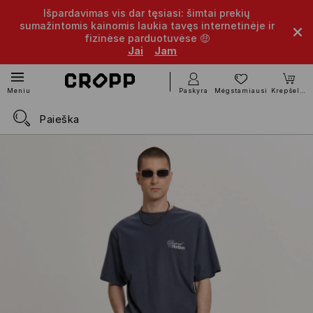
Išpardavimas vis dar tęsiasi: šimtai prekių
sumažintomis kainomis laukia tavęs internetinėje ir
fizinėse parduotuvėse 🤑
Jai
Jam
Paskyra
Mėgstamiausi
Krepšelis
Meniu