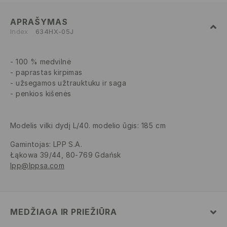
APRAŠYMAS
Index
634HX-05J
100 % medvilnė
paprastas kirpimas
užsegamos užtrauktuku ir saga
penkios kišenės
Modelis vilki dydį L/40. modelio ūgis: 185 cm
Gamintojas
:
LPP S.A.
Łąkowa 39/44, 80-769 Gdańsk
lpp@lppsa.com
MEDŽIAGA IR PRIEŽIŪRA