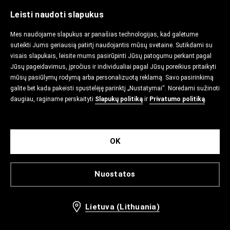
Leisti naudoti slapukus
Mes naudojame slapukus ar panašias technologijas, kad galėtume
suteikti Jums geriausią patirtį naudojantis mūsų svetaine. Sutikdami su
visais slapukais, leisite mums pasirūpinti Jūsų patogumu perkant pagal
Jūsų pageidavimus, įpročius ir individualiai pagal Jūsų poreikius pritaikyti
mūsų pasiūlymų rodymą arba personalizuotą reklamą. Savo pasirinkimą
galite bet kada pakeisti spustelėję parinktį „Nustatymai“. Norėdami sužinoti
daugiau, raginame perskaityti
Slapukų politiką
ir
Privatumo politiką
.
OK
Nuostatos
Lietuva (Lithuania)