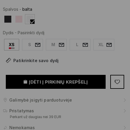
Spalvos
-
balta
Dydis
-
Pasirinkti dydį
XS
S
M
L
XL
Patikrinkite savo dydį
ĮDĖTI Į PIRKINIŲ KREPŠELĮ
Galimybė įsigyti parduotuvėje
Pristatymas
Perkant už daugiau nei 39 EUR
Nemokamas