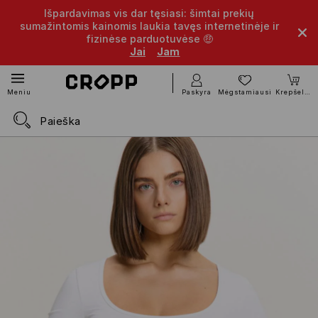
Išpardavimas vis dar tęsiasi: šimtai prekių
sumažintomis kainomis laukia tavęs internetinėje ir
fizinėse parduotuvėse 🤑
Jai
Jam
Paskyra
Mėgstamiausi
Krepšelis
Meniu