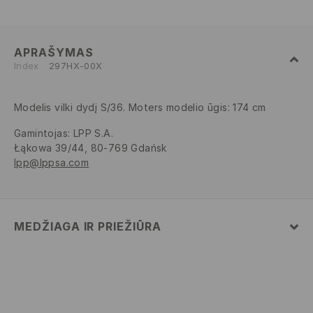
APRAŠYMAS
Index
297HX-00X
Modelis vilki dydį S/36. Moters modelio ūgis: 174 cm
Gamintojas
:
LPP S.A.
Łąkowa 39/44, 80-769 Gdańsk
lpp@lppsa.com
MEDŽIAGA IR PRIEŽIŪRA
PIRMAS AUDINYS
:
93% POLIAMIDINIS PLUOŠTAS, 7%
ELASTANAS