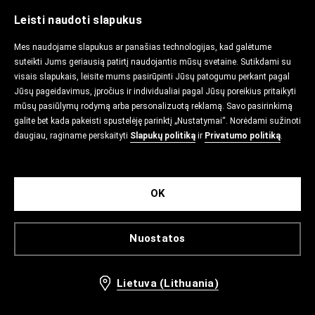
Leisti naudoti slapukus
Mes naudojame slapukus ar panašias technologijas, kad galėtume
suteikti Jums geriausią patirtį naudojantis mūsų svetaine. Sutikdami su
visais slapukais, leisite mums pasirūpinti Jūsų patogumu perkant pagal
Jūsų pageidavimus, įpročius ir individualiai pagal Jūsų poreikius pritaikyti
mūsų pasiūlymų rodymą arba personalizuotą reklamą. Savo pasirinkimą
galite bet kada pakeisti spustelėję parinktį „Nustatymai“. Norėdami sužinoti
daugiau, raginame perskaityti
Slapukų politiką
ir
Privatumo politiką
.
OK
Nuostatos
Lietuva (Lithuania)