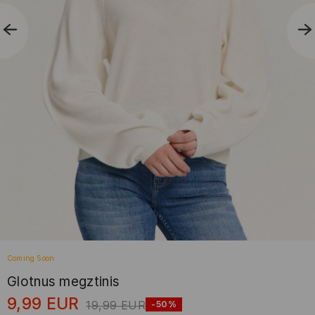
Coming Soon
Glotnus megztinis
9,99
EUR
19,99
EUR
-50%