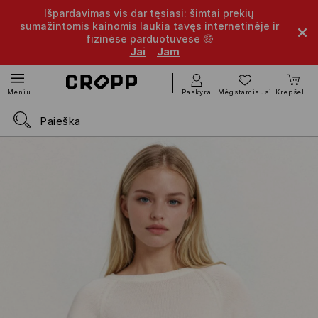
Išpardavimas vis dar tęsiasi: šimtai prekių
sumažintomis kainomis laukia tavęs internetinėje ir
fizinėse parduotuvėse 🤑
Jai
Jam
Paskyra
Mėgstamiausi
Krepšelis
Meniu