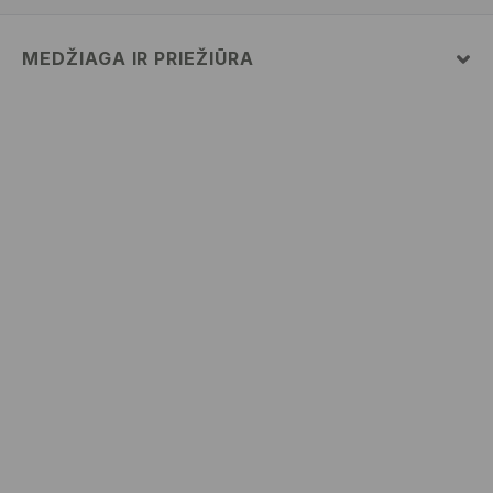
MEDŽIAGA IR PRIEŽIŪRA
PIRMAS AUDINYS
:
100% AKRILINIS PLUOŠTAS
BALINTI NEGALIMA
NELYGINTI
SKALBTI SKALBYKLĖJE NE AUKŠTESNĖJE KAIP 30°
C - TEMP. ŠVELNUS SKALBIMAS.
NEVALYTI SAUSU CHEMINIU BŪDU
NEGALIMA DŽIOVINTI BŪGNINĖJE DŽIOVYKLĖJE