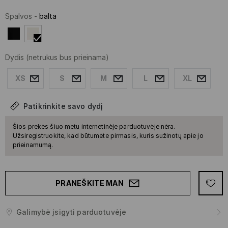
Spalvos
-
balta
Dydis
(netrukus bus prieinama)
XS
S
M
L
XL
Patikrinkite savo dydį
Šios prekės šiuo metu internetinėje parduotuvėje nėra.
Užsiregistruokite, kad būtumėte pirmasis, kuris sužinotų apie jo
prieinamumą.
PRANEŠKITE MAN
Galimybė įsigyti parduotuvėje