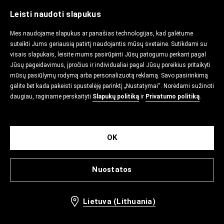
Leisti naudoti slapukus
Mes naudojame slapukus ar panašias technologijas, kad galėtume
suteikti Jums geriausią patirtį naudojantis mūsų svetaine. Sutikdami su
visais slapukais, leisite mums pasirūpinti Jūsų patogumu perkant pagal
Jūsų pageidavimus, įpročius ir individualiai pagal Jūsų poreikius pritaikyti
mūsų pasiūlymų rodymą arba personalizuotą reklamą. Savo pasirinkimą
galite bet kada pakeisti spustelėję parinktį „Nustatymai“. Norėdami sužinoti
daugiau, raginame perskaityti
Slapukų politiką
ir
Privatumo politiką
.
OK
Nuostatos
Lietuva (Lithuania)