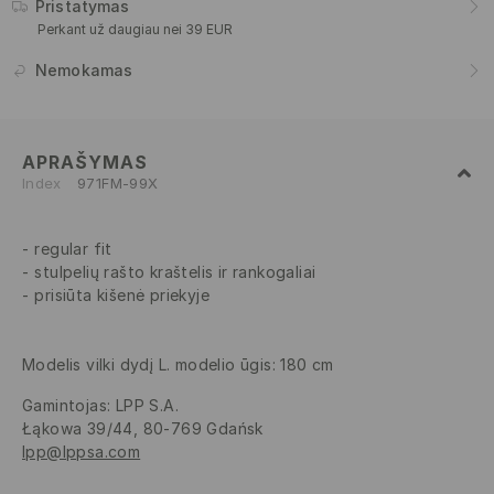
Pristatymas
Perkant už daugiau nei 39 EUR
Nemokamas
APRAŠYMAS
Index
971FM-99X
regular fit
stulpelių rašto kraštelis ir rankogaliai
prisiūta kišenė priekyje
Modelis vilki dydį L. modelio ūgis: 180 cm
Gamintojas
:
LPP S.A.
Łąkowa 39/44, 80-769 Gdańsk
lpp@lppsa.com