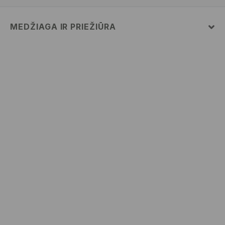
MEDŽIAGA IR PRIEŽIŪRA
52% MEDVILNĖ, 48% POLIESTERIS