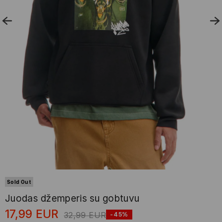
Sold Out
Juodas džemperis su gobtuvu
17,99
EUR
32,99
EUR
-45%