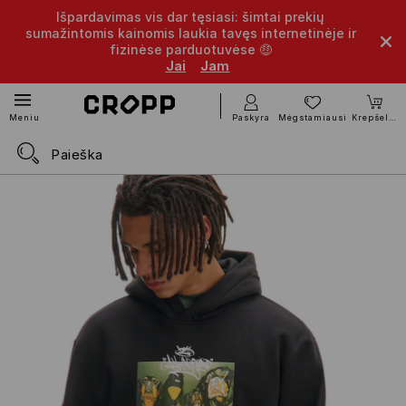
Išpardavimas vis dar tęsiasi: šimtai prekių
sumažintomis kainomis laukia tavęs internetinėje ir
fizinėse parduotuvėse 🤑
Jai
Jam
Paskyra
Mėgstamiausi
Krepšelis
Meniu