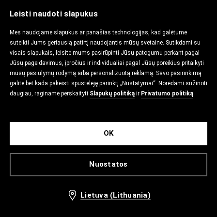
Leisti naudoti slapukus
Mes naudojame slapukus ar panašias technologijas, kad galėtume
suteikti Jums geriausią patirtį naudojantis mūsų svetaine. Sutikdami su
visais slapukais, leisite mums pasirūpinti Jūsų patogumu perkant pagal
Jūsų pageidavimus, įpročius ir individualiai pagal Jūsų poreikius pritaikyti
mūsų pasiūlymų rodymą arba personalizuotą reklamą. Savo pasirinkimą
galite bet kada pakeisti spustelėję parinktį „Nustatymai“. Norėdami sužinoti
daugiau, raginame perskaityti
Slapukų politiką
ir
Privatumo politiką
.
OK
Nuostatos
Lietuva (Lithuania)