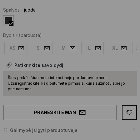
Spalvos
-
juoda
Dydis
(Išparduota)
XS
S
M
L
XL
X
Patikrinkite savo dydį
Šios prekės šiuo metu internetinėje parduotuvėje nėra.
Užsiregistruokite, kad būtumėte pirmasis, kuris sužinotų apie jo
prieinamumą.
PRANEŠKITE MAN
Galimybė įsigyti parduotuvėje