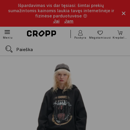
Išpardavimas vis dar tęsiasi: šimtai prekių
sumažintomis kainomis laukia tavęs internetinėje ir
fizinėse parduotuvėse 🤑
Jai
Jam
Paskyra
Mėgstamiausi
Krepšelis
Meniu