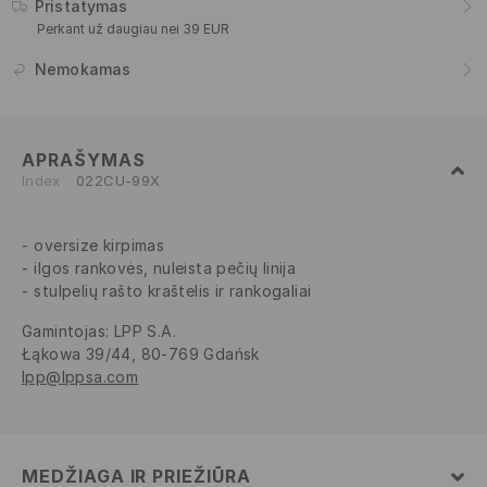
Pristatymas
Perkant už daugiau nei 39 EUR
Nemokamas
APRAŠYMAS
Index
022CU-99X
oversize kirpimas
ilgos rankovės, nuleista pečių linija
stulpelių rašto kraštelis ir rankogaliai
Gamintojas
:
LPP S.A.
Łąkowa 39/44, 80-769 Gdańsk
lpp@lppsa.com
MEDŽIAGA IR PRIEŽIŪRA