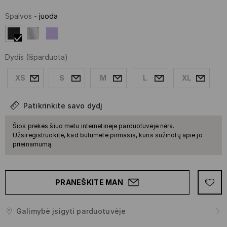
Spalvos
-
juoda
Dydis
(Išparduota)
XS
S
M
L
XL
Patikrinkite savo dydį
Šios prekės šiuo metu internetinėje parduotuvėje nėra.
Užsiregistruokite, kad būtumėte pirmasis, kuris sužinotų apie jo
prieinamumą.
PRANEŠKITE MAN
Galimybė įsigyti parduotuvėje