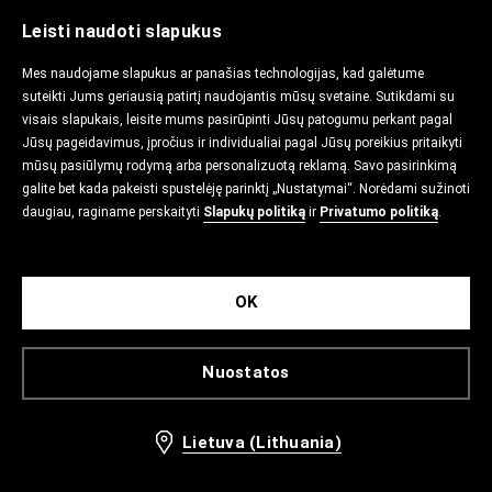
Leisti naudoti slapukus
Mes naudojame slapukus ar panašias technologijas, kad galėtume
suteikti Jums geriausią patirtį naudojantis mūsų svetaine. Sutikdami su
visais slapukais, leisite mums pasirūpinti Jūsų patogumu perkant pagal
Jūsų pageidavimus, įpročius ir individualiai pagal Jūsų poreikius pritaikyti
mūsų pasiūlymų rodymą arba personalizuotą reklamą. Savo pasirinkimą
galite bet kada pakeisti spustelėję parinktį „Nustatymai“. Norėdami sužinoti
daugiau, raginame perskaityti
Slapukų politiką
ir
Privatumo politiką
.
OK
Nuostatos
Lietuva (Lithuania)