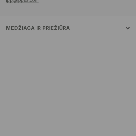
lpp@lppsa.com
MEDŽIAGA IR PRIEŽIŪRA
Pagrindinė medžiaga
:
60% MEDVILNĖ, 37% POLIAMIDINIS
PLUOŠTAS, 3% ELASTANAS
SKALBTI SKALBYKLĖJE NE AUKŠTESNĖJE KAIP 30°
C - TEMP. ŠVELNUS SKALBIMAS.
BALINTI NEGALIMA
NEGALIMA DŽIOVINTI BŪGNINĖJE DŽIOVYKLĖJE
NELYGINTI
NEVALYTI SAUSU CHEMINIU BŪDU