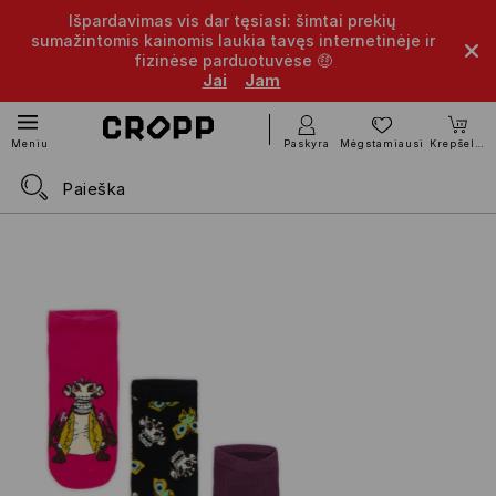
Išpardavimas vis dar tęsiasi: šimtai prekių
sumažintomis kainomis laukia tavęs internetinėje ir
fizinėse parduotuvėse 🤑
Jai
Jam
Paskyra
Mėgstamiausi
Krepšelis
Meniu