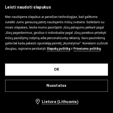
Leisti naudoti slapukus
Mes naudojame slapukus ar panašias technologijas, kad galėtume
suteikti Jums geriausią patirtį naudojantis mūsų svetaine. Sutikdami su
visais slapukais, leisite mums pasirūpinti Jūsų patogumu perkant pagal
Jūsų pageidavimus, įpročius ir individualiai pagal Jūsų poreikius pritaikyti
mūsų pasiūlymų rodymą arba personalizuotą reklamą. Savo pasirinkimą
galite bet kada pakeisti spustelėję parinktį „Nustatymai“. Norėdami sužinoti
daugiau, raginame perskaityti
Slapukų politiką
ir
Privatumo politiką
.
OK
Nuostatos
Lietuva (Lithuania)