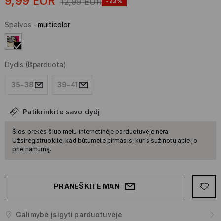
9,99
EUR
12,99
EUR
-23%
Spalvos
-
multicolor
Dydis
(Išparduota)
35-38
39-41
Patikrinkite savo dydį
Šios prekės šiuo metu internetinėje parduotuvėje nėra.
Užsiregistruokite, kad būtumėte pirmasis, kuris sužinotų apie jo
prieinamumą.
PRANEŠKITE MAN
Galimybė įsigyti parduotuvėje