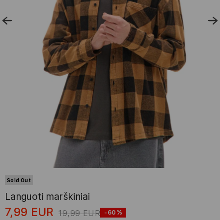
Sold Out
Languoti marškiniai
7,99
EUR
19,99
EUR
-60%