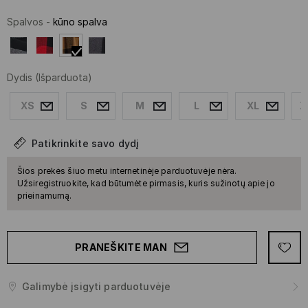
Spalvos
-
kūno spalva
Dydis
(Išparduota)
XS
S
M
L
XL
X
Patikrinkite savo dydį
Šios prekės šiuo metu internetinėje parduotuvėje nėra.
Užsiregistruokite, kad būtumėte pirmasis, kuris sužinotų apie jo
prieinamumą.
PRANEŠKITE MAN
Galimybė įsigyti parduotuvėje