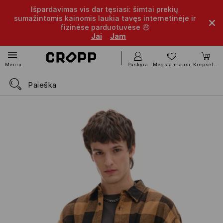
Išpardavimas vis dar tęsiasi: šimtai prekių
sumažintomis kainomis laukia tavęs internetinėje ir
fizinėse parduotuvėse 🤑
Jai
Jam
Paskyra
Mėgstamiausi
Krepšelis
Meniu