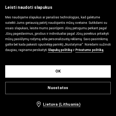
Leisti naudoti slapukus
Mes naudojame slapukus ar panašias technologijas, kad galėtume
suteikti Jums geriausią patirtį naudojantis mūsų svetaine. Sutikdami su
visais slapukais, leisite mums pasirūpinti Jūsų patogumu perkant pagal
Jūsų pageidavimus, įpročius ir individualiai pagal Jūsų poreikius pritaikyti
mūsų pasiūlymų rodymą arba personalizuotą reklamą. Savo pasirinkimą
galite bet kada pakeisti spustelėję parinktį „Nustatymai“. Norėdami sužinoti
daugiau, raginame perskaityti
Slapukų politiką
ir
Privatumo politiką
.
OK
Nuostatos
Lietuva (Lithuania)