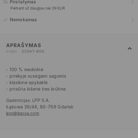
Pristatymas
Perkant už daugiau nei 39 EUR
Nemokamas
APRAŠYMAS
Index
230AT-80X
100 % medvilnė
priekyje susegami sagomis
klasikinė apykaklė
prisiūta kišenė ties krūtine
Gamintojas
:
LPP S.A.
Łąkowa 39/44, 80-769 Gdańsk
lpp@lppsa.com