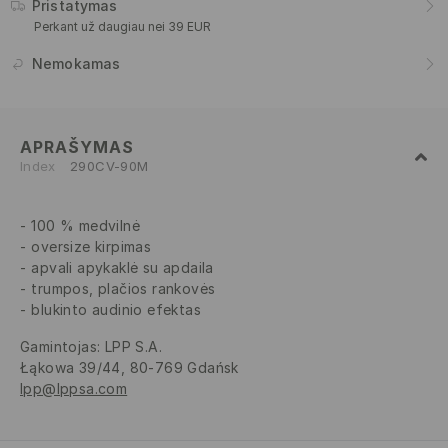
Pristatymas
Perkant už daugiau nei 39 EUR
Nemokamas
APRAŠYMAS
Index
290CV-90M
100 % medvilnė
oversize kirpimas
apvali apykaklė su apdaila
trumpos, plačios rankovės
blukinto audinio efektas
Gamintojas
:
LPP S.A.
Łąkowa 39/44, 80-769 Gdańsk
lpp@lppsa.com