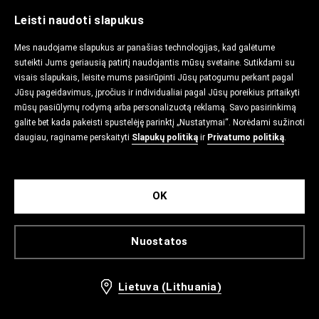
Leisti naudoti slapukus
Mes naudojame slapukus ar panašias technologijas, kad galėtume
suteikti Jums geriausią patirtį naudojantis mūsų svetaine. Sutikdami su
visais slapukais, leisite mums pasirūpinti Jūsų patogumu perkant pagal
Jūsų pageidavimus, įpročius ir individualiai pagal Jūsų poreikius pritaikyti
mūsų pasiūlymų rodymą arba personalizuotą reklamą. Savo pasirinkimą
galite bet kada pakeisti spustelėję parinktį „Nustatymai“. Norėdami sužinoti
daugiau, raginame perskaityti
Slapukų politiką
ir
Privatumo politiką
.
OK
Nuostatos
Lietuva (Lithuania)