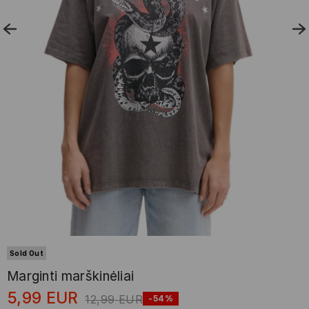
Sold Out
Marginti marškinėliai
5,99
EUR
12,99
EUR
-54%