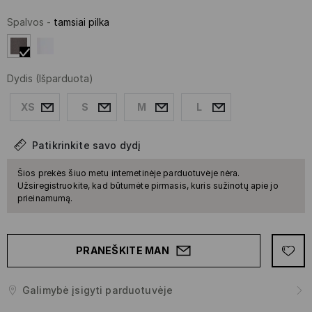
Spalvos
-
tamsiai pilka
Dydis
(Išparduota)
XS
S
M
L
Patikrinkite savo dydį
Šios prekės šiuo metu internetinėje parduotuvėje nėra.
Užsiregistruokite, kad būtumėte pirmasis, kuris sužinotų apie jo
prieinamumą.
PRANEŠKITE MAN
Galimybė įsigyti parduotuvėje