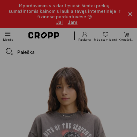
Išpardavimas vis dar tęsiasi: šimtai prekių
sumažintomis kainomis laukia tavęs internetinėje ir
fizinėse parduotuvėse 🤑
Jai
Jam
Paskyra
Mėgstamiausi
Krepšelis
Meniu