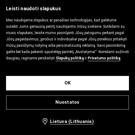
Leisti naudoti slapukus
Mes naudojame slapukus ar panašias technologijas, kad galėtume
suteikti Jums geriausią patirtį naudojantis mūsų svetaine. Sutikdami su
visais slapukais, leisite mums pasirūpinti Jūsų patogumu perkant pagal
Jūsų pageidavimus, įpročius ir individualiai pagal Jūsų poreikius pritaikyti
mūsų pasiūlymų rodymą arba personalizuotą reklamą. Savo pasirinkimą
galite bet kada pakeisti spustelėję parinktį „Nustatymai“. Norėdami sužinoti
daugiau, raginame perskaityti
Slapukų politiką
ir
Privatumo politiką
.
OK
Nuostatos
Lietuva (Lithuania)