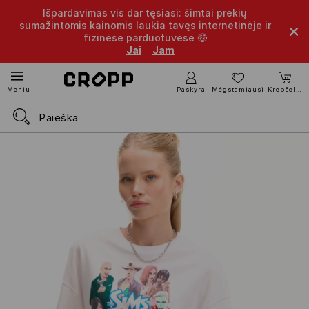
Išpardavimas vis dar tęsiasi: šimtai prekių
sumažintomis kainomis laukia tavęs internetinėje ir
fizinėse parduotuvėse 🤑
Jai
Jam
Paskyra
Mėgstamiausi
Krepšelis
Meniu