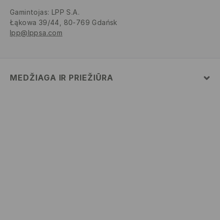
Gamintojas
:
LPP S.A.
Łąkowa 39/44, 80-769 Gdańsk
lpp@lppsa.com
MEDŽIAGA IR PRIEŽIŪRA
Pagrindinė medžiaga
:
100% MEDVILNĖ
SKALBTI SKALBYKLĖJE NE AUKŠTESNĖJE KAIP 30°
C - TEMP.. LABAI ŠVELNUS SKALBIMAS.
BALINTI NEGALIMA
NEGALIMA DŽIOVINTI BŪGNINĖJE DŽIOVYKLĖJE
LYGINTI IKI 110° C TEMPERATŪRA. GARINTI
NEGALIMA.