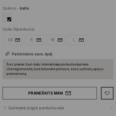
Spalvos
-
balta
Dydis
(Išparduota)
XS
S
M
L
Patikrinkite savo dydį
Šios prekės šiuo metu internetinėje parduotuvėje nėra.
Užsiregistruokite, kad būtumėte pirmasis, kuris sužinotų apie jo
prieinamumą.
PRANEŠKITE MAN
Galimybė įsigyti parduotuvėje