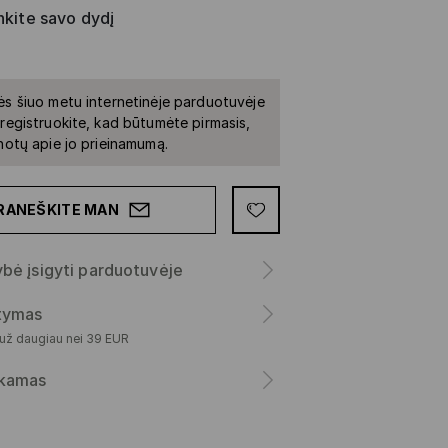
nkite savo dydį
ės šiuo metu internetinėje parduotuvėje
iregistruokite, kad būtumėte pirmasis,
inotų apie jo prieinamumą.
RANEŠKITE MAN
bė įsigyti parduotuvėje
atymas
 už daugiau nei 39 EUR
kamas