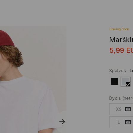
Coming Soon
Marškin
5,99
E
Spalvos
-
b
Dydis
(netr
XS
L