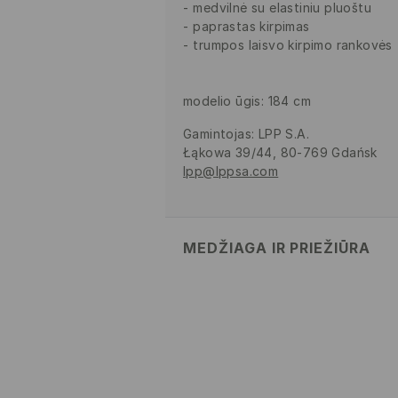
medvilnė su elastiniu pluoštu
paprastas kirpimas
trumpos laisvo kirpimo rankovės
modelio ūgis: 184 cm
Gamintojas
:
LPP S.A.
Łąkowa 39/44, 80-769 Gdańsk
lpp@lppsa.com
MEDŽIAGA IR PRIEŽIŪRA
PIRMAS AUDINYS
:
95% MEDVILNĖ