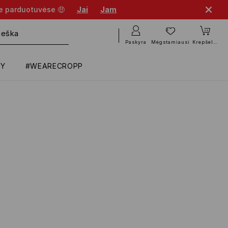
se parduotuvėse 🤑
Jai
Jam
Paskyra
Mėgstamiausi
Krepšelis
RY
#WEARECROPP