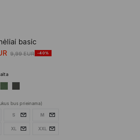
ėliai basic
UR
9,99
EUR
-40%
alta
ukus bus prieinama)
S
M
XL
XXL