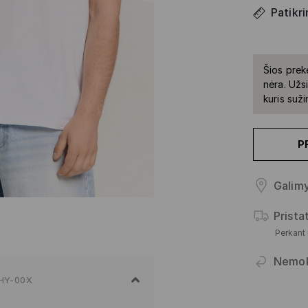
Patikri
Šios prek
nėra. Užs
kuris suž
P
Galimy
Prist
Perkant
Nemo
HY-00X