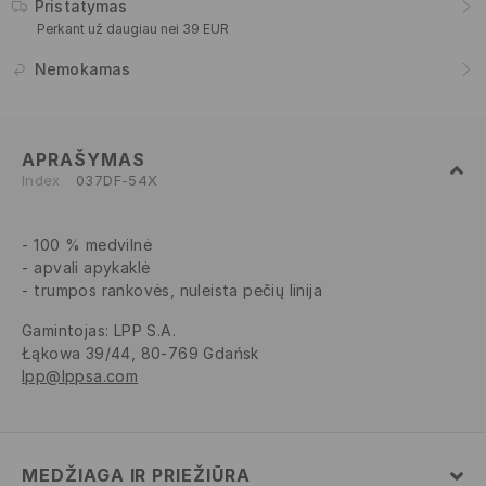
Pristatymas
Perkant už daugiau nei 39 EUR
Nemokamas
APRAŠYMAS
Index
037DF-54X
100 % medvilnė
apvali apykaklė
trumpos rankovės, nuleista pečių linija
Gamintojas
:
LPP S.A.
Łąkowa 39/44, 80-769 Gdańsk
lpp@lppsa.com
MEDŽIAGA IR PRIEŽIŪRA