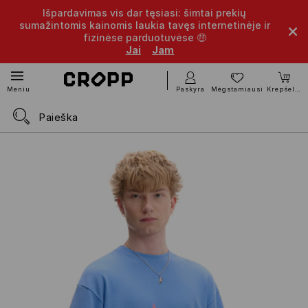
Išpardavimas vis dar tęsiasi: šimtai prekių
sumažintomis kainomis laukia tavęs internetinėje ir
fizinėse parduotuvėse 🤑
Jai
Jam
Paskyra
Mėgstamiausi
Krepšelis
Meniu