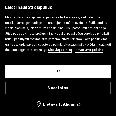
Leisti naudoti slapukus
Mes naudojame slapukus ar panašias technologijas, kad galėtume
suteikti Jums geriausią patirtį naudojantis mūsų svetaine. Sutikdami su
visais slapukais, leisite mums pasirūpinti Jūsų patogumu perkant pagal
Jūsų pageidavimus, įpročius ir individualiai pagal Jūsų poreikius pritaikyti
mūsų pasiūlymų rodymą arba personalizuotą reklamą. Savo pasirinkimą
galite bet kada pakeisti spustelėję parinktį „Nustatymai“. Norėdami sužinoti
daugiau, raginame perskaityti
Slapukų politiką
ir
Privatumo politiką
.
OK
Nuostatos
Lietuva (Lithuania)