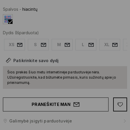
Spalvos
-
hiacintų
Dydis
(Išparduota)
XS
S
M
L
XL
X
Patikrinkite savo dydį
Šios prekės šiuo metu internetinėje parduotuvėje nėra.
Užsiregistruokite, kad būtumėte pirmasis, kuris sužinotų apie jo
prieinamumą.
PRANEŠKITE MAN
Galimybė įsigyti parduotuvėje