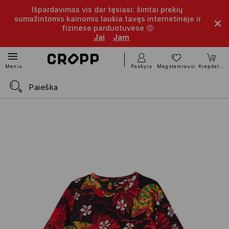
Išpardavimas vis dar tęsiasi: šimtai prekių
sumažintomis kainomis laukia tavęs internetinėje ir
fizinėse parduotuvėse 🤑
Jai
Jam
Paskyra
Mėgstamiausi
Krepšelis
Meniu