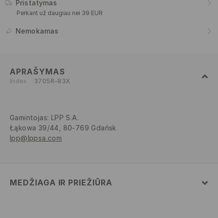
Pristatymas
Perkant už daugiau nei 39 EUR
Nemokamas
APRAŠYMAS
Index
3705R-83X
Gamintojas
:
LPP S.A.
Łąkowa 39/44, 80-769 Gdańsk
lpp@lppsa.com
MEDŽIAGA IR PRIEŽIŪRA