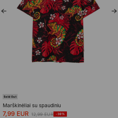
Sold Out
Marškinėliai su spaudiniu
7,99
EUR
12,99
EUR
-38%