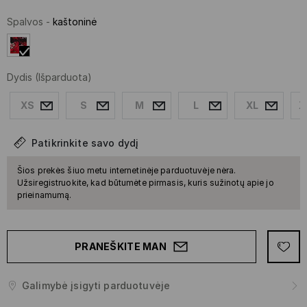
Spalvos
-
kaštoninė
Dydis
(Išparduota)
XS
S
M
L
XL
X
Patikrinkite savo dydį
Šios prekės šiuo metu internetinėje parduotuvėje nėra.
Užsiregistruokite, kad būtumėte pirmasis, kuris sužinotų apie jo
prieinamumą.
PRANEŠKITE MAN
Galimybė įsigyti parduotuvėje