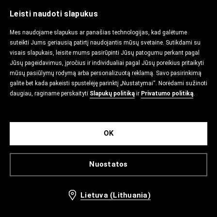
Leisti naudoti slapukus
Mes naudojame slapukus ar panašias technologijas, kad galėtume
suteikti Jums geriausią patirtį naudojantis mūsų svetaine. Sutikdami su
visais slapukais, leisite mums pasirūpinti Jūsų patogumu perkant pagal
Jūsų pageidavimus, įpročius ir individualiai pagal Jūsų poreikius pritaikyti
mūsų pasiūlymų rodymą arba personalizuotą reklamą. Savo pasirinkimą
galite bet kada pakeisti spustelėję parinktį „Nustatymai“. Norėdami sužinoti
daugiau, raginame perskaityti
Slapukų politiką
ir
Privatumo politiką
.
OK
Nuostatos
Lietuva (Lithuania)