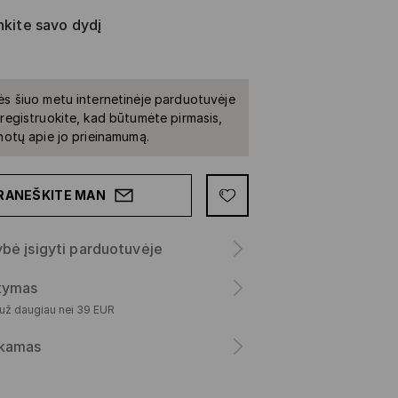
nkite savo dydį
ės šiuo metu internetinėje parduotuvėje
iregistruokite, kad būtumėte pirmasis,
inotų apie jo prieinamumą.
RANEŠKITE MAN
bė įsigyti parduotuvėje
atymas
 už daugiau nei 39 EUR
kamas