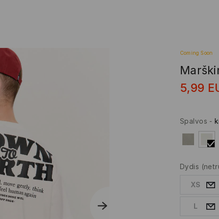
Coming Soon
Marškin
5,99
E
Spalvos
-
k
Dydis
(netr
XS
L