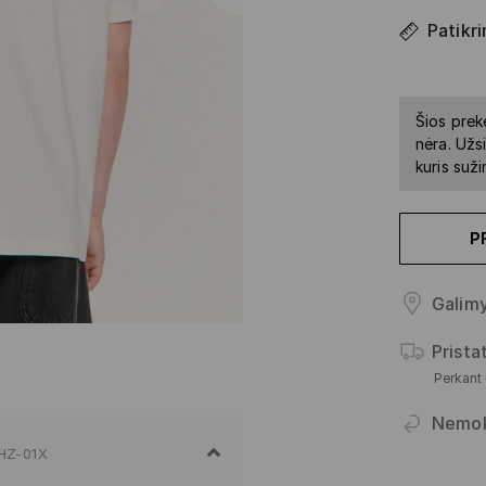
Patikri
Šios prek
nėra. Užs
kuris suž
P
Galimy
Prist
Perkant
Nemo
HZ-01X