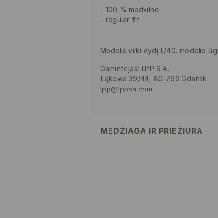
100 % medvilnė
regular fit
Modelis vilki dydį L/40. modelio ūg
Gamintojas
:
LPP S.A.
Łąkowa 39/44, 80-769 Gdańsk
lpp@lppsa.com
MEDŽIAGA IR PRIEŽIŪRA