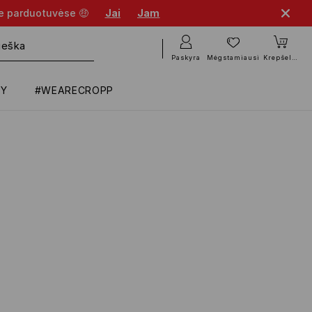
se parduotuvėse 🤑
Jai
Jam
Paskyra
Mėgstamiausi
Krepšelis
RY
#WEARECROPP