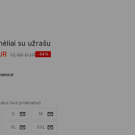
ėliai su užrašu
UR
12,99
EUR
-54%
reminė
ukus bus prieinama)
S
M
XL
XXL