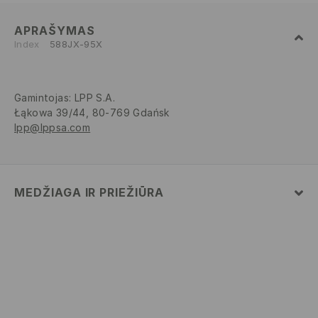
APRAŠYMAS
Index
588JX-95X
Gamintojas
:
LPP S.A.
Łąkowa 39/44, 80-769 Gdańsk
lpp@lppsa.com
MEDŽIAGA IR PRIEŽIŪRA
100% POLIESTERIS