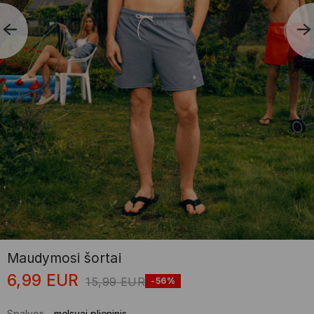
Maudymosi šortai
6,99
EUR
15,99
EUR
-56%
Spalvos
-
melsvai plieninis