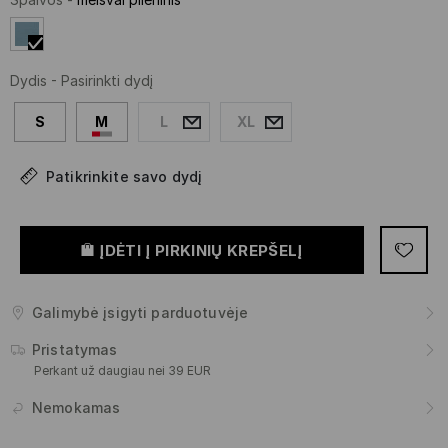
Dydis
-
Pasirinkti dydį
S
M
L
XL
Patikrinkite savo dydį
ĮDĖTI Į PIRKINIŲ KREPŠELĮ
Galimybė įsigyti parduotuvėje
Pristatymas
Perkant už daugiau nei 39 EUR
Nemokamas