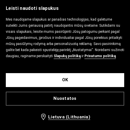
Leisti naudoti slapukus
Mes naudojame slapukus ar panašias technologijas, kad galėtume
suteikti Jums geriausią patirtį naudojantis mūsų svetaine. Sutikdami su
visais slapukais, leisite mums pasirūpinti Jūsų patogumu perkant pagal
Jūsų pageidavimus, įpročius ir individualiai pagal Jūsų poreikius pritaikyti
mūsų pasiūlymų rodymą arba personalizuotą reklamą. Savo pasirinkimą
galite bet kada pakeisti spustelėję parinktį „Nustatymai“. Norėdami sužinoti
daugiau, raginame perskaityti
Slapukų politiką
ir
Privatumo politiką
.
OK
Nuostatos
Lietuva (Lithuania)