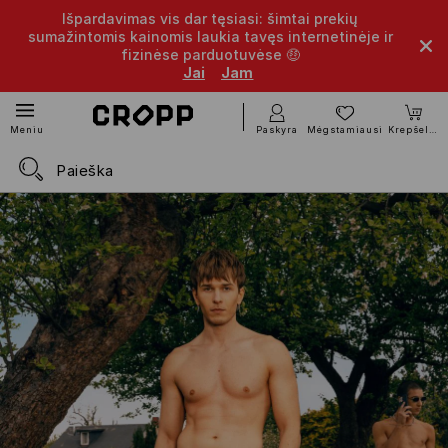
Išpardavimas vis dar tęsiasi: šimtai prekių
sumažintomis kainomis laukia tavęs internetinėje ir
fizinėse parduotuvėse 🤑
Jai
Jam
Paskyra
Mėgstamiausi
Krepšelis
Meniu