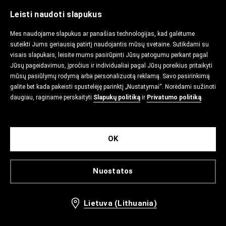
Leisti naudoti slapukus
Mes naudojame slapukus ar panašias technologijas, kad galėtume
suteikti Jums geriausią patirtį naudojantis mūsų svetaine. Sutikdami su
visais slapukais, leisite mums pasirūpinti Jūsų patogumu perkant pagal
Jūsų pageidavimus, įpročius ir individualiai pagal Jūsų poreikius pritaikyti
mūsų pasiūlymų rodymą arba personalizuotą reklamą. Savo pasirinkimą
galite bet kada pakeisti spustelėję parinktį „Nustatymai“. Norėdami sužinoti
daugiau, raginame perskaityti
Slapukų politiką
ir
Privatumo politiką
.
OK
Nuostatos
Lietuva (Lithuania)