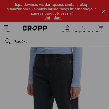
Išpardavimas vis dar tęsiasi: šimtai prekių
sumažintomis kainomis laukia tavęs internetinėje ir
fizinėse parduotuvėse 🤑
Jai
Jam
Paskyra
Mėgstamiausi
Krepšelis
Meniu