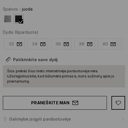
Spalvos
-
juoda
Dydis
(Išparduota)
32
34
36
38
40
Patikrinkite savo dydį
Šios prekės šiuo metu internetinėje parduotuvėje nėra.
Užsiregistruokite, kad būtumėte pirmasis, kuris sužinotų apie jo
prieinamumą.
PRANEŠKITE MAN
Galimybė įsigyti parduotuvėje