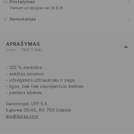
Pristatymas
Perkant už daugiau nei 39 EUR
Nemokamas
APRAŠYMAS
Index
791CT-99J
100 % medvilnė
aukštas juosmuo
užsegamos užtrauktuku ir saga
ilgos, šiek tiek siaurėjančios klešnės
penkios kišenės
Gamintojas
:
LPP S.A.
Łąkowa 39/44, 80-769 Gdańsk
lpp@lppsa.com