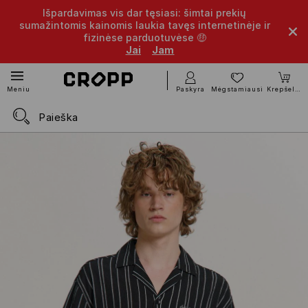
Išpardavimas vis dar tęsiasi: šimtai prekių
sumažintomis kainomis laukia tavęs internetinėje ir
fizinėse parduotuvėse 🤑
Jai
Jam
Paskyra
Mėgstamiausi
Krepšelis
Meniu