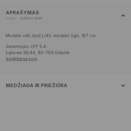
APRAŠYMAS
Index
030HY-99X
Modelis vilki dydį L/40. modelio ūgis: 187 cm
Gamintojas
:
LPP S.A.
Łąkowa 39/44, 80-769 Gdańsk
lpp@lppsa.com
MEDŽIAGA IR PRIEŽIŪRA
PIRMAS AUDINYS
:
98% POLIESTERIS, 2% ELASTANAS