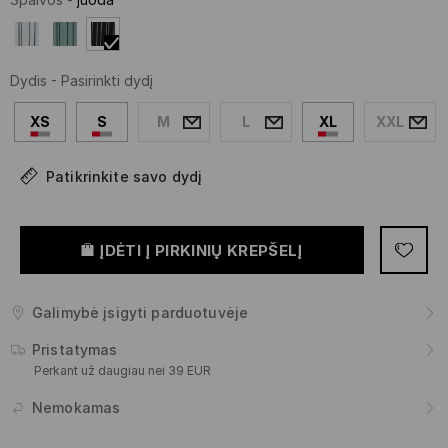
Dydis
-
Pasirinkti dydį
XS
S
M
L
XL
XXL
Patikrinkite savo dydį
ĮDĖTI Į PIRKINIŲ KREPŠELĮ
Galimybė įsigyti parduotuvėje
Pristatymas
Perkant už daugiau nei 39 EUR
Nemokamas