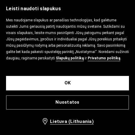
Leisti naudoti slapukus
Mes naudojame slapukus ar panašias technologijas, kad galėtume
suteikti Jums geriausią patirtį naudojantis mūsų svetaine. Sutikdami su
visais slapukais, leisite mums pasirūpinti Jūsų patogumu perkant pagal
Jūsų pageidavimus, įpročius ir individualiai pagal Jūsų poreikius pritaikyti
mūsų pasiūlymų rodymą arba personalizuotą reklamą. Savo pasirinkimą
galite bet kada pakeisti spustelėję parinktį „Nustatymai“. Norėdami sužinoti
daugiau, raginame perskaityti
Slapukų politiką
ir
Privatumo politiką
.
OK
Nuostatos
Lietuva (Lithuania)