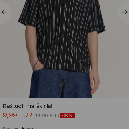
Raštuoti marškiniai
9,99
EUR
19,99
EUR
-50%
Spalvos
-
juoda