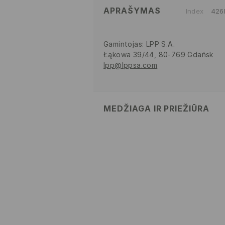
APRAŠYMAS
Index
426
Gamintojas
:
LPP S.A.
Łąkowa 39/44, 80-769 Gdańsk
lpp@lppsa.com
MEDŽIAGA IR PRIEŽIŪRA
VIRŠUS
:
80% POLIURETANINIS PL
VIDPADIS
:
100% POLIESTERIS
PADAS
:
100% TPR
BALINTI NEGALIMA
NELYGINTI