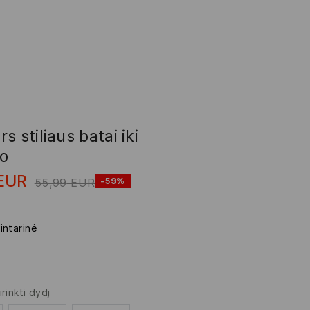
s stiliaus batai iki
ko
EUR
55,99
EUR
-59%
intarinė
irinkti dydį