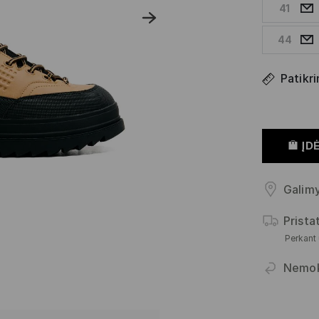
41
44
Patikri
ĮDĖ
Galimy
Prist
Perkant
Nemo