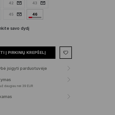
42
43
45
46
nkite savo dydį
TI Į PIRKINIŲ KREPŠELĮ
bė įsigyti parduotuvėje
atymas
 už daugiau nei 39 EUR
kamas