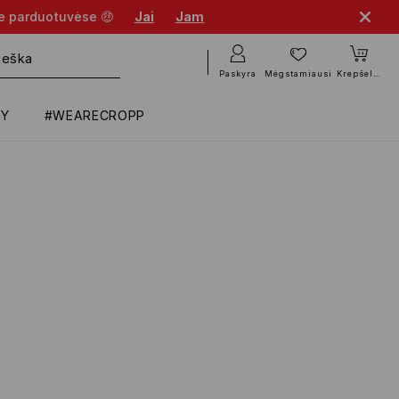
se parduotuvėse 🤑
Jai
Jam
Paskyra
Mėgstamiausi
Krepšelis
RY
#WEARECROPP