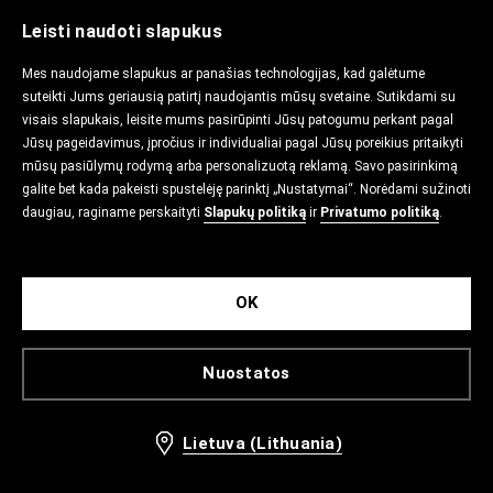
Leisti naudoti slapukus
Mes naudojame slapukus ar panašias technologijas, kad galėtume
suteikti Jums geriausią patirtį naudojantis mūsų svetaine. Sutikdami su
visais slapukais, leisite mums pasirūpinti Jūsų patogumu perkant pagal
Jūsų pageidavimus, įpročius ir individualiai pagal Jūsų poreikius pritaikyti
mūsų pasiūlymų rodymą arba personalizuotą reklamą. Savo pasirinkimą
galite bet kada pakeisti spustelėję parinktį „Nustatymai“. Norėdami sužinoti
daugiau, raginame perskaityti
Slapukų politiką
ir
Privatumo politiką
.
OK
Nuostatos
Lietuva (Lithuania)