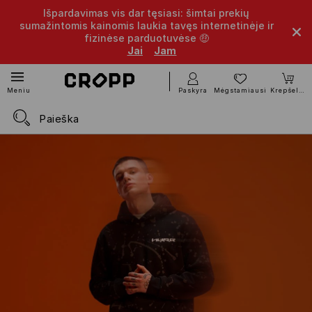
Išpardavimas vis dar tęsiasi: šimtai prekių
sumažintomis kainomis laukia tavęs internetinėje ir
fizinėse parduotuvėse 🤑
Jai
Jam
Paskyra
Mėgstamiausi
Krepšelis
Meniu