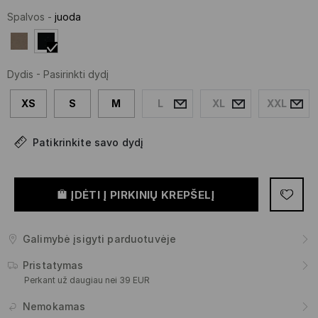
Spalvos
-
juoda
Dydis
-
Pasirinkti dydį
XS
S
M
L
XL
XXL
Patikrinkite savo dydį
ĮDĖTI Į PIRKINIŲ KREPŠELĮ
Galimybė įsigyti parduotuvėje
Pristatymas
Perkant už daugiau nei 39 EUR
Nemokamas