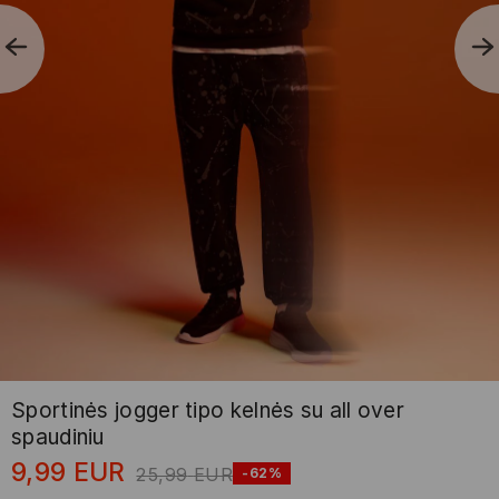
Sportinės jogger tipo kelnės su all over
spaudiniu
9,99
EUR
25,99
EUR
-62%