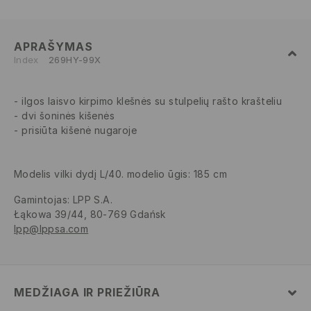
APRAŠYMAS
Index
269HY-99X
ilgos laisvo kirpimo klešnės su stulpelių rašto krašteliu
dvi šoninės kišenės
prisiūta kišenė nugaroje
Modelis vilki dydį L/40. modelio ūgis: 185 cm
Gamintojas
:
LPP S.A.
Łąkowa 39/44, 80-769 Gdańsk
lpp@lppsa.com
MEDŽIAGA IR PRIEŽIŪRA