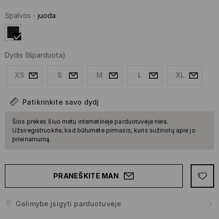
Spalvos
-
juoda
Dydis
(Išparduota)
XS
S
M
L
XL
Patikrinkite savo dydį
Šios prekės šiuo metu internetinėje parduotuvėje nėra.
Užsiregistruokite, kad būtumėte pirmasis, kuris sužinotų apie jo
prieinamumą.
PRANEŠKITE MAN
Galimybė įsigyti parduotuvėje