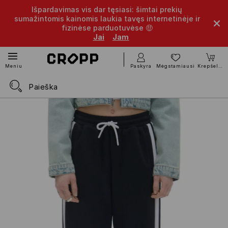
Išpardavimas vis dar tęsiasi: šimtai prekių
sumažintomis kainomis laukia tavęs internetinėje ir
fizinėse parduotuvėse 🤑
Jai
Jam
Paskyra
Mėgstamiausi
Krepšelis
Meniu