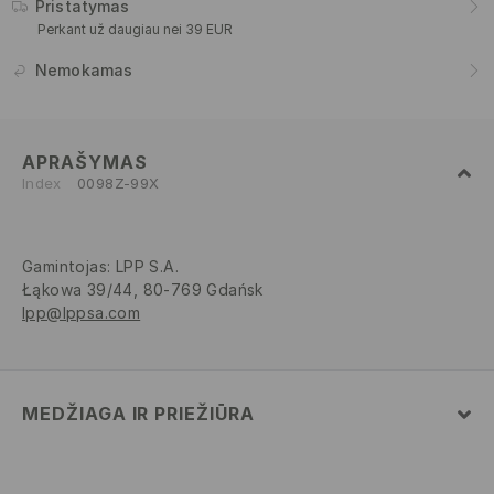
Pristatymas
Perkant už daugiau nei 39 EUR
Nemokamas
APRAŠYMAS
Index
0098Z-99X
Gamintojas
:
LPP S.A.
Łąkowa 39/44, 80-769 Gdańsk
lpp@lppsa.com
MEDŽIAGA IR PRIEŽIŪRA