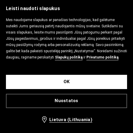
Leisti naudoti slapukus
Mes naudojame slapukus ar panašias technologijas, kad galėtume
suteikti Jums geriausią patirtį naudojantis mūsų svetaine. Sutikdami su
visais slapukais, leisite mums pasirūpinti Jūsų patogumu perkant pagal
Jūsų pageidavimus, įpročius ir individualiai pagal Jūsų poreikius pritaikyti
mūsų pasiūlymų rodymą arba personalizuotą reklamą. Savo pasirinkimą
galite bet kada pakeisti spustelėję parinktį „Nustatymai“. Norėdami sužinoti
daugiau, raginame perskaityti
Slapukų politiką
ir
Privatumo politiką
.
OK
Nuostatos
Lietuva (Lithuania)