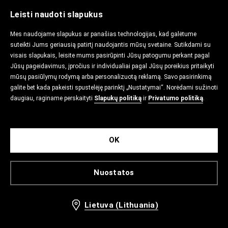
Leisti naudoti slapukus
Mes naudojame slapukus ar panašias technologijas, kad galėtume
suteikti Jums geriausią patirtį naudojantis mūsų svetaine. Sutikdami su
visais slapukais, leisite mums pasirūpinti Jūsų patogumu perkant pagal
Jūsų pageidavimus, įpročius ir individualiai pagal Jūsų poreikius pritaikyti
mūsų pasiūlymų rodymą arba personalizuotą reklamą. Savo pasirinkimą
galite bet kada pakeisti spustelėję parinktį „Nustatymai“. Norėdami sužinoti
daugiau, raginame perskaityti
Slapukų politiką
ir
Privatumo politiką
.
OK
Nuostatos
Lietuva (Lithuania)