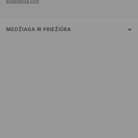
lpp@lppsa.com
MEDŽIAGA IR PRIEŽIŪRA
PIRMAS AUDINYS
:
70% MEDVILNĖ, 30% POLIESTERIS
BALINTI NEGALIMA
LYGINTI IKI 110° C TEMPERATŪRA. GARINTI
NEGALIMA.
SKALBTI SKALBYKLĖJE NE AUKŠTESNĖJE KAIP 30°
C - TEMP. ŠVELNUS SKALBIMAS.
NEVALYTI SAUSU CHEMINIU BŪDU
NEGALIMA DŽIOVINTI BŪGNINĖJE DŽIOVYKLĖJE