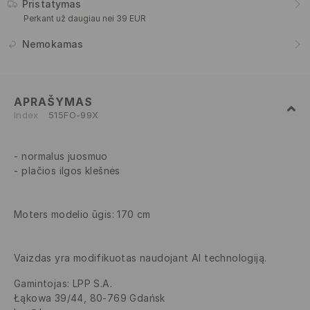
Pristatymas
Perkant už daugiau nei 39 EUR
Nemokamas
APRAŠYMAS
Index
515FO-99X
normalus juosmuo
plačios ilgos klešnės
Moters modelio ūgis: 170 cm
Vaizdas yra modifikuotas naudojant AI technologiją.
Gamintojas
:
LPP S.A.
Łąkowa 39/44, 80-769 Gdańsk