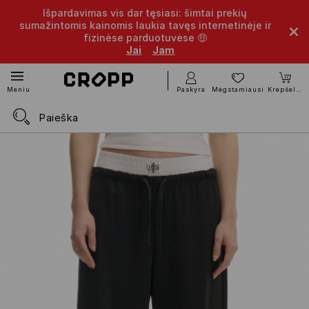
Išpardavimas vis dar tęsiasi: šimtai prekių
sumažintomis kainomis laukia tavęs internetinėje ir
fizinėse parduotuvėse 🤑
Jai
Jam
Paskyra
Mėgstamiausi
Krepšelis
Meniu