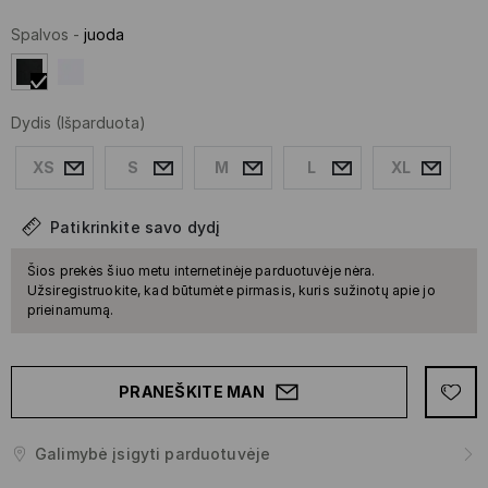
Spalvos
-
juoda
Dydis
(Išparduota)
XS
S
M
L
XL
Patikrinkite savo dydį
Šios prekės šiuo metu internetinėje parduotuvėje nėra.
Užsiregistruokite, kad būtumėte pirmasis, kuris sužinotų apie jo
prieinamumą.
PRANEŠKITE MAN
Galimybė įsigyti parduotuvėje