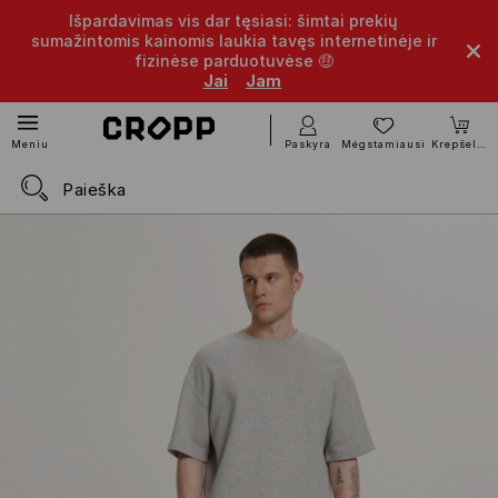
Išpardavimas vis dar tęsiasi: šimtai prekių
sumažintomis kainomis laukia tavęs internetinėje ir
fizinėse parduotuvėse 🤑
Jai
Jam
Paskyra
Mėgstamiausi
Krepšelis
Meniu