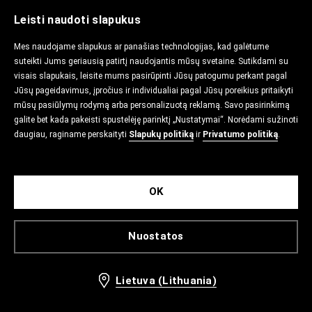
Leisti naudoti slapukus
Mes naudojame slapukus ar panašias technologijas, kad galėtume
suteikti Jums geriausią patirtį naudojantis mūsų svetaine. Sutikdami su
visais slapukais, leisite mums pasirūpinti Jūsų patogumu perkant pagal
Jūsų pageidavimus, įpročius ir individualiai pagal Jūsų poreikius pritaikyti
mūsų pasiūlymų rodymą arba personalizuotą reklamą. Savo pasirinkimą
galite bet kada pakeisti spustelėję parinktį „Nustatymai“. Norėdami sužinoti
daugiau, raginame perskaityti
Slapukų politiką
ir
Privatumo politiką
.
OK
Nuostatos
Lietuva (Lithuania)