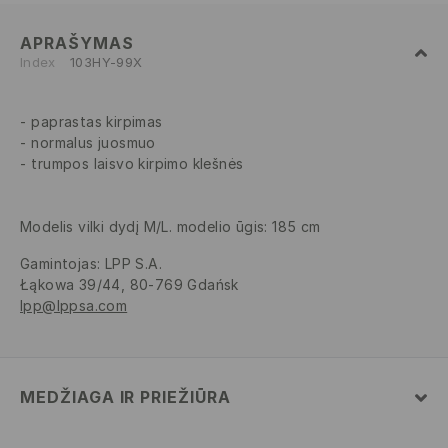
APRAŠYMAS
Index
103HY-99X
paprastas kirpimas
normalus juosmuo
trumpos laisvo kirpimo klešnės
Modelis vilki dydį M/L. modelio ūgis: 185 cm
Gamintojas
:
LPP S.A.
Łąkowa 39/44, 80-769 Gdańsk
lpp@lppsa.com
MEDŽIAGA IR PRIEŽIŪRA