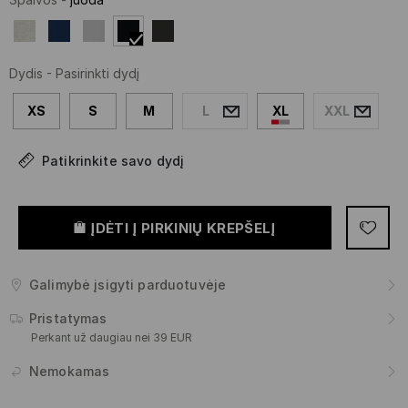
Dydis
-
Pasirinkti dydį
XS
S
M
L
XL
XXL
Patikrinkite savo dydį
ĮDĖTI Į PIRKINIŲ KREPŠELĮ
Galimybė įsigyti parduotuvėje
Pristatymas
Perkant už daugiau nei 39 EUR
Nemokamas