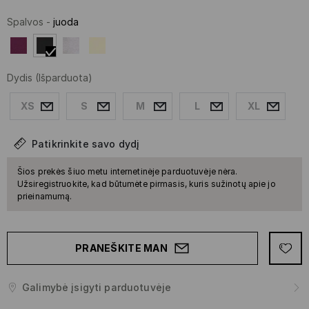
Spalvos
-
juoda
Dydis
(Išparduota)
XS
S
M
L
XL
Patikrinkite savo dydį
Šios prekės šiuo metu internetinėje parduotuvėje nėra.
Užsiregistruokite, kad būtumėte pirmasis, kuris sužinotų apie jo
prieinamumą.
PRANEŠKITE MAN
Galimybė įsigyti parduotuvėje