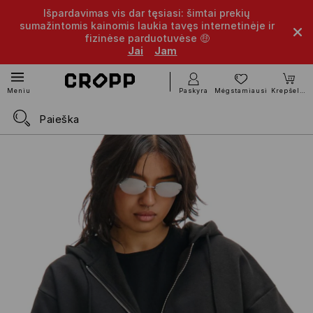
Išpardavimas vis dar tęsiasi: šimtai prekių
sumažintomis kainomis laukia tavęs internetinėje ir
fizinėse parduotuvėse 🤑
Jai
Jam
Paskyra
Mėgstamiausi
Krepšelis
Meniu