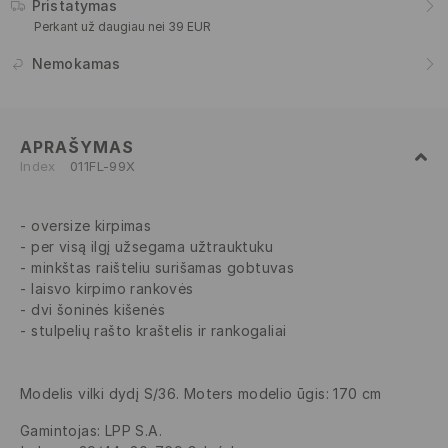
Pristatymas
Perkant už daugiau nei 39 EUR
Nemokamas
APRAŠYMAS
Index
011FL-99X
oversize kirpimas
per visą ilgį užsegama užtrauktuku
minkštas raišteliu surišamas gobtuvas
laisvo kirpimo rankovės
dvi šoninės kišenės
stulpelių rašto kraštelis ir rankogaliai
Modelis vilki dydį S/36. Moters modelio ūgis: 170 cm
Gamintojas
:
LPP S.A.