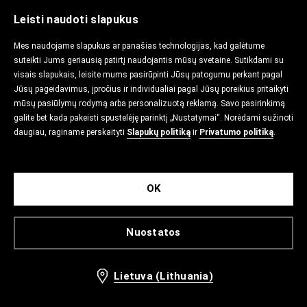
Leisti naudoti slapukus
Mes naudojame slapukus ar panašias technologijas, kad galėtume
suteikti Jums geriausią patirtį naudojantis mūsų svetaine. Sutikdami su
visais slapukais, leisite mums pasirūpinti Jūsų patogumu perkant pagal
Jūsų pageidavimus, įpročius ir individualiai pagal Jūsų poreikius pritaikyti
mūsų pasiūlymų rodymą arba personalizuotą reklamą. Savo pasirinkimą
galite bet kada pakeisti spustelėję parinktį „Nustatymai“. Norėdami sužinoti
daugiau, raginame perskaityti
Slapukų politiką
ir
Privatumo politiką
.
OK
Nuostatos
Lietuva (Lithuania)