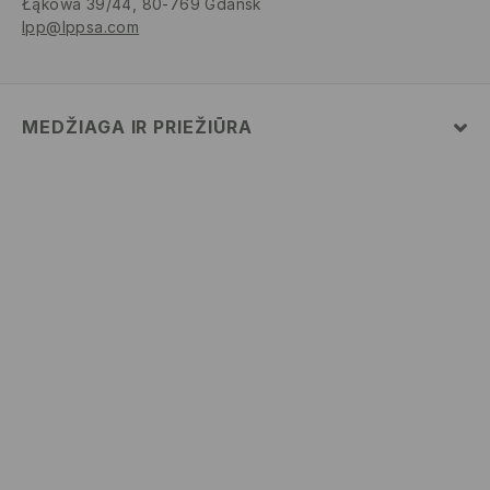
Łąkowa 39/44, 80-769 Gdańsk
lpp@lppsa.com
MEDŽIAGA IR PRIEŽIŪRA
Pagrindinė medžiaga
:
60% MEDVILNĖ, 40% POLIESTERIS
SKALBTI SKALBYKLĖJE NE AUKŠTESNĖJE KAIP 30°
C - TEMP. ŠVELNUS SKALBIMAS.
BALINTI NEGALIMA
NEGALIMA DŽIOVINTI BŪGNINĖJE DŽIOVYKLĖJE
LYGINTI IKI 110° C TEMPERATŪRA. GARINTI
NEGALIMA.
NEVALYTI SAUSU CHEMINIU BŪDU