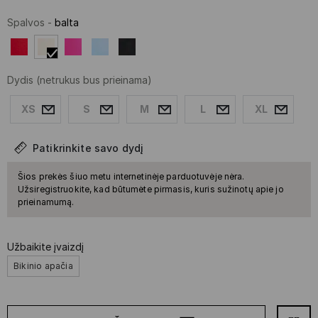
Spalvos
-
balta
Dydis
(netrukus bus prieinama)
XS
S
M
L
XL
Patikrinkite savo dydį
Šios prekės šiuo metu internetinėje parduotuvėje nėra.
Užsiregistruokite, kad būtumėte pirmasis, kuris sužinotų apie jo
prieinamumą.
Užbaikite įvaizdį
Bikinio apačia