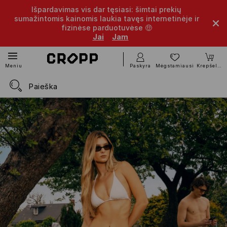
Išpardavimas vis dar tęsiasi: šimtai prekių
sumažintomis kainomis laukia tavęs internetinėje ir
fizinėse parduotuvėse 🤑
Jai
Jam
Paskyra
Mėgstamiausi
Krepšelis
Meniu