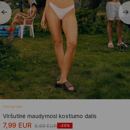
Coming Soon
Viršutinė maudymosi kostiumo dalis
7,99
EUR
9,99
EUR
-20%