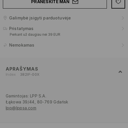
PRANEŠKITE MAN
Galimybė įsigyti parduotuvėje
Pristatymas
Perkant už daugiau nei 39 EUR
Nemokamas
APRAŠYMAS
Index
382IF-00X
Gamintojas
:
LPP S.A.
Łąkowa 39/44, 80-769 Gdańsk
lpp@lppsa.com