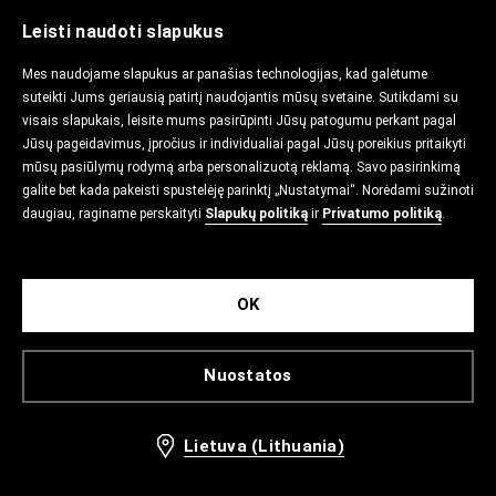
Leisti naudoti slapukus
Mes naudojame slapukus ar panašias technologijas, kad galėtume
suteikti Jums geriausią patirtį naudojantis mūsų svetaine. Sutikdami su
visais slapukais, leisite mums pasirūpinti Jūsų patogumu perkant pagal
Jūsų pageidavimus, įpročius ir individualiai pagal Jūsų poreikius pritaikyti
mūsų pasiūlymų rodymą arba personalizuotą reklamą. Savo pasirinkimą
galite bet kada pakeisti spustelėję parinktį „Nustatymai“. Norėdami sužinoti
daugiau, raginame perskaityti
Slapukų politiką
ir
Privatumo politiką
.
OK
Nuostatos
Lietuva (Lithuania)