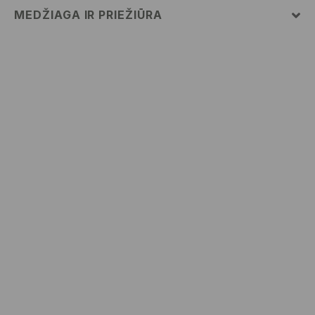
MEDŽIAGA IR PRIEŽIŪRA
82% POLIAMIDINIS PLUOŠTAS, 18% ELASTANAS