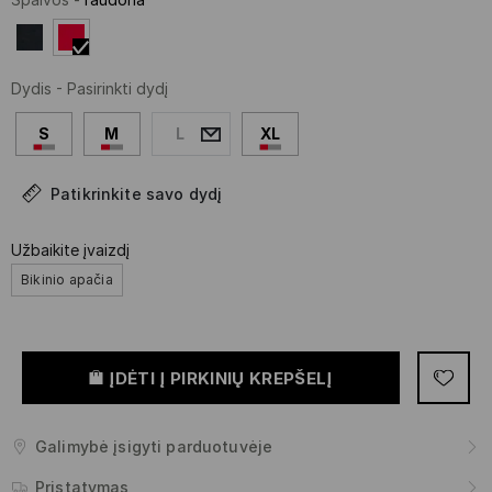
Dydis
-
Pasirinkti dydį
S
M
L
XL
Patikrinkite savo dydį
Užbaikite įvaizdį
Bikinio apačia
ĮDĖTI Į PIRKINIŲ KREPŠELĮ
Galimybė įsigyti parduotuvėje
Pristatymas