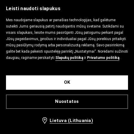
Leisti naudoti slapukus
Mes naudojame slapukus ar panašias technologijas, kad galėtume
suteikti Jums geriausią patirtį naudojantis mūsų svetaine. Sutikdami su
visais slapukais, leisite mums pasirūpinti Jūsų patogumu perkant pagal
Jūsų pageidavimus, įpročius ir individualiai pagal Jūsų poreikius pritaikyti
mūsų pasiūlymų rodymą arba personalizuotą reklamą. Savo pasirinkimą
galite bet kada pakeisti spustelėję parinktį „Nustatymai“. Norėdami sužinoti
daugiau, raginame perskaityti
Slapukų politiką
ir
Privatumo politiką
.
OK
Nuostatos
Lietuva (Lithuania)