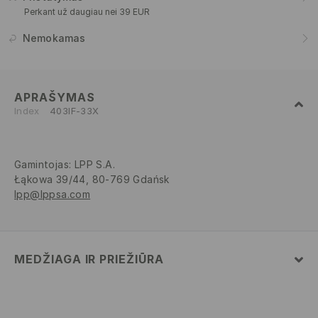
Perkant už daugiau nei 39 EUR
Nemokamas
APRAŠYMAS
Index
403IF-33X
Gamintojas
:
LPP S.A.
Łąkowa 39/44, 80-769 Gdańsk
lpp@lppsa.com
MEDŽIAGA IR PRIEŽIŪRA
82% POLIAMIDINIS PLUOŠTAS, 18% ELASTANAS