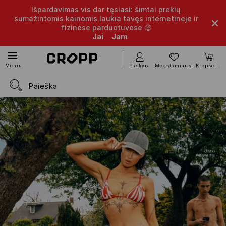
Išpardavimas vis dar tęsiasi: šimtai prekių
sumažintomis kainomis laukia tavęs internetinėje ir
fizinėse parduotuvėse 🤑
Jai
Jam
Paskyra
Mėgstamiausi
Krepšelis
Meniu