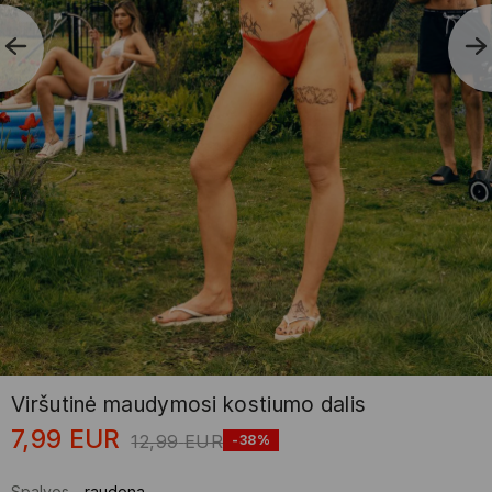
Viršutinė maudymosi kostiumo dalis
7,99
EUR
12,99
EUR
-38%
Spalvos
-
raudona