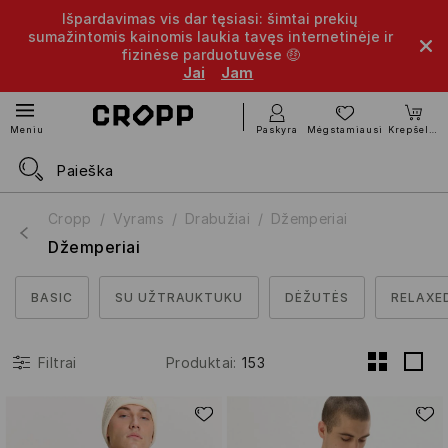
Išpardavimas vis dar tęsiasi: šimtai prekių
sumažintomis kainomis laukia tavęs internetinėje ir
fizinėse parduotuvėse 🤑
Jai
Jam
Paskyra
Mėgstamiausi
Krepšelis
Meniu
Cropp
Vyrams
Drabužiai
Džemperiai
Džemperiai
BASIC
SU UŽTRAUKTUKU
DĖŽUTĖS
RELAXE
Produktai
:
153
Filtrai