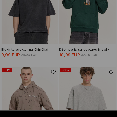
Blukinto efekto marškinėliai
Džemperis su gobtuvu ir aplikacija
9,99 EUR
10,99 EUR
25,99 EUR
32,99 EUR
-61%
-69%