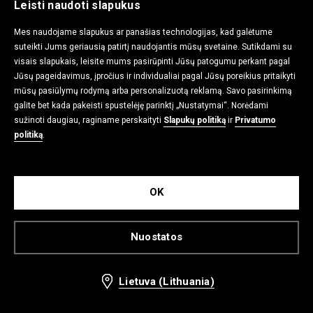
Leisti naudoti slapukus
Mes naudojame slapukus ar panašias technologijas, kad galėtume
suteikti Jums geriausią patirtį naudojantis mūsų svetaine. Sutikdami su
visais slapukais, leisite mums pasirūpinti Jūsų patogumu perkant pagal
Jūsų pageidavimus, įpročius ir individualiai pagal Jūsų poreikius pritaikyti
Džemperis su gobtuvu ir piešiniu
Vienspalviai marškinėliai
mūsų pasiūlymų rodymą arba personalizuotą reklamą. Savo pasirinkimą
12,99 EUR
7,99 EUR
32,99 EUR
25,99 EUR
galite bet kada pakeisti spustelėję parinktį „Nustatymai“. Norėdami
sužinoti daugiau, raginame perskaityti
Slapukų politiką
ir
Privatumo
politiką
.
-65%
-61%
OK
Nuostatos
Lietuva (Lithuania)