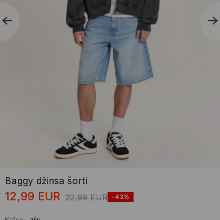
Baggy džinsa šorti
12,99
EUR
22,99
EUR
-43%
Krāsa
-
zils