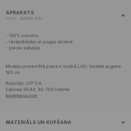
APRAKSTS
Index
620HX-50J
100% kokvilna
rāvējslēdzēja un pogas aizdare
piecas kabatas
Modeļa prezentētā prece ir izmērā L/40. modeļa augums:
185 cm
Ražotājs
:
LPP S.A.
Łąkowa 39/44, 80-769 Gdańsk
lpp@lppsa.com
MATERIĀLS UN KOPŠANA