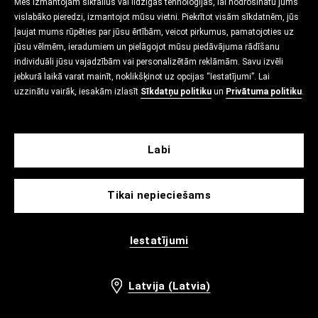
Mēs izmantojam sīkfailus vai līdzīgas tehnoloģijas, lai nodrošinātu jums
vislabāko pieredzi, izmantojot mūsu vietni. Piekrītot visām sīkdatnēm, jūs
ļaujat mums rūpēties par jūsu ērtībām, veicot pirkumus, pamatojoties uz
jūsu vēlmēm, ieradumiem un pielāgojot mūsu piedāvājuma rādīšanu
individuāli jūsu vajadzībām vai personalizētām reklāmām. Savu izvēli
jebkurā laikā varat mainīt, noklikšķinot uz opcijas “Iestatījumi”. Lai
uzzinātu vairāk, iesakām izlasīt
Sīkdatņu politiku
un
Privātuma politiku
.
Labi
Tikai nepieciešams
Iestatījumi
Latvija (Latvia)