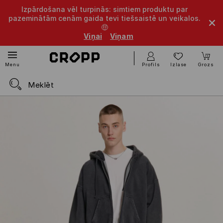
Izpārdošana vēl turpinās: simtiem produktu par
pazeminātām cenām gaida tevi tiešsaistē un veikalos.
🤑
Viņai
Viņam
Profils
Izlase
Grozs
Menu