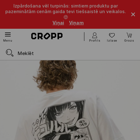
Izpārdošana vēl turpinās: simtiem produktu par
pazeminātām cenām gaida tevi tiešsaistē un veikalos.
🤑
Viņai
Viņam
Profils
Izlase
Grozs
Menu