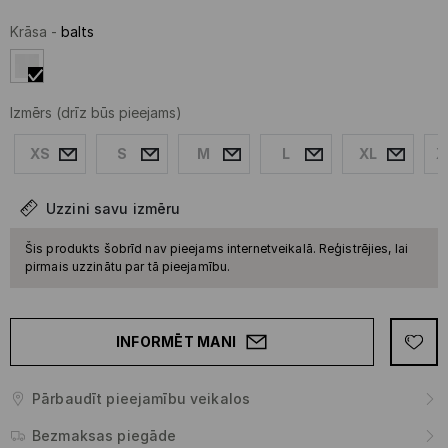
Krāsa
-
balts
Izmērs
(drīz būs pieejams)
XS
S
M
L
XL
X
Uzzini savu izmēru
Šis produkts šobrīd nav pieejams internetveikalā. Reģistrējies, lai
pirmais uzzinātu par tā pieejamību.
INFORMĒT MANI
Pārbaudīt pieejamību veikalos
Bezmaksas piegāde