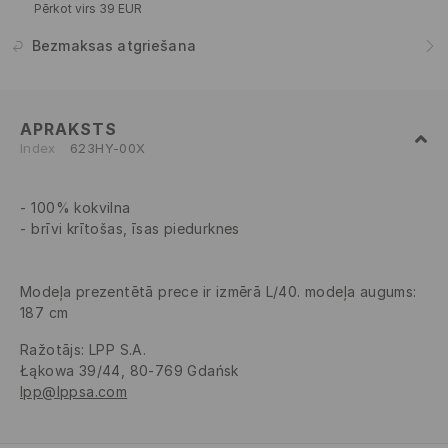
Pērkot virs 39 EUR
Bezmaksas atgriešana
APRAKSTS
Index
623HY-00X
100% kokvilna
brīvi krītošas, īsas piedurknes
Modeļa prezentētā prece ir izmērā L/40. modeļa augums:
187 cm
Ražotājs
:
LPP S.A.
Łąkowa 39/44, 80-769 Gdańsk
lpp@lppsa.com