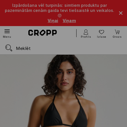
Izpārdošana vēl turpinās: simtiem produktu par
pazeminātām cenām gaida tevi tiešsaistē un veikalos.
🤑
Viņai
Viņam
Profils
Izlase
Grozs
Menu