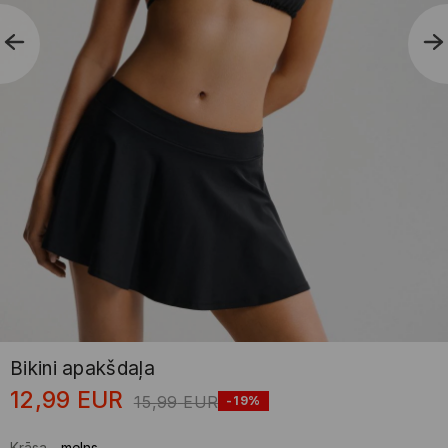
Bikini apakšdaļa
12,99
EUR
15,99
EUR
-19%
Krāsa
-
melns