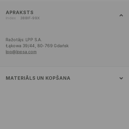
APRAKSTS
Index
388IF-99X
Ražotājs
:
LPP S.A.
Łąkowa 39/44, 80-769 Gdańsk
lpp@lppsa.com
MATERIĀLS UN KOPŠANA
PIRMAIS MATERIĀLS
:
80% POLIAMĪDS, 20% ELASTĀNS
PIRMAIS ODERES MATERIĀLS
:
90% POLIESTERIS, 10%
ELASTĀNS