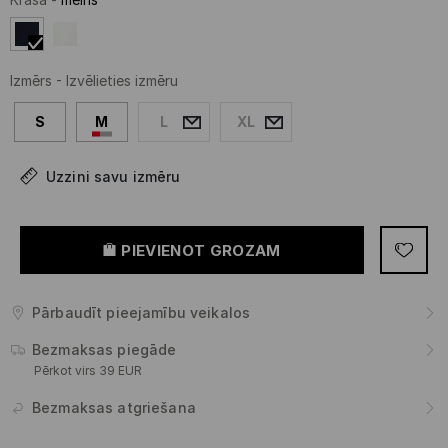
Izmērs
-
Izvēlieties izmēru
S
M
L
XL
Uzzini savu izmēru
PIEVIENOT GROZAM
Pārbaudīt pieejamību veikalos
Bezmaksas piegāde
Pērkot virs 39 EUR
Bezmaksas atgriešana