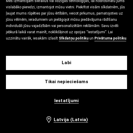
Mēs izmantojam sīkfailus vai līdzīgas tehnoloģijas, lai nodrošinātu jums
vislabāko pieredzi, izmantojot mūsu vietni. Piekrītot visām sīkdatnēm, jūs
ļaujat mums rūpēties par jūsu ērtībām, veicot pirkumus, pamatojoties uz
jūsu vēlmēm, ieradumiem un pielāgojot mūsu piedāvājuma rādīšanu
individuāli jūsu vajadzībām vai personalizētām reklāmām. Savu izvēli
jebkurā laikā varat mainīt, noklikšķinot uz opcijas “Iestatījumi”. Lai
uzzinātu vairāk, iesakām izlasīt
Sīkdatņu politiku
un
Privātuma politiku
.
Labi
Tikai nepieciešams
Iestatījumi
Latvija (Latvia)